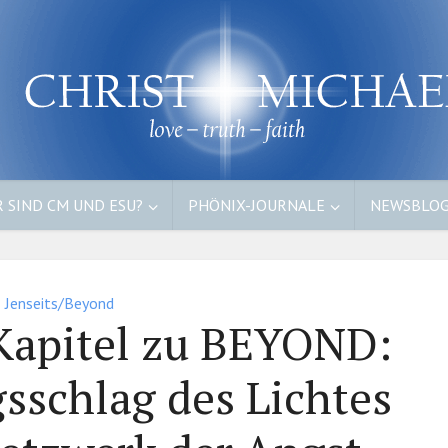
 SIND CM UND ESU?
PHÖNIX-JOURNALE
NEWSBLO
Jenseits/Beyond
 Kapitel zu BEYOND:
sschlag des Lichtes