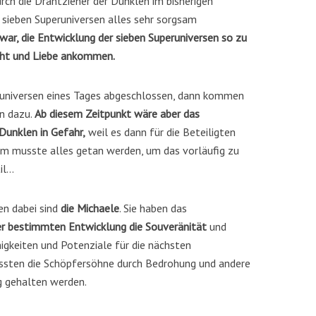
ch die Drahtzieher der Dunklen im bisherigen
 sieben Superuniversen alles sehr sorgsam
 war, die Entwicklung der sieben Superuniversen so zu
Licht und Liebe ankommen.
eruniversen eines Tages abgeschlossen, dann kommen
n dazu.
Ab diesem Zeitpunkt wäre aber das
Dunklen in Gefahr,
weil es dann für die Beteiligten
um musste alles getan werden, um das vorläufig zu
il…
en dabei sind
die Michaele
. Sie haben das
er bestimmten Entwicklung die Souveränität
und
igkeiten und Potenziale für die nächsten
sten die Schöpfersöhne durch Bedrohung und andere
ig gehalten werden.