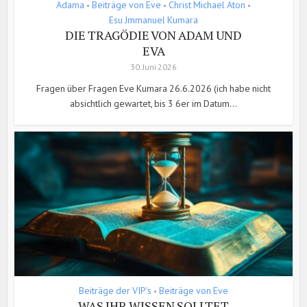
Adama
Beiträge von Eve
Christ Michael Aton
•
•
•
Esu Jmmanuel Kumara
DIE TRAGÖDIE VON ADAM UND
EVA
30. Juni 2026
Fragen über Fragen Eve Kumara 26.6.2026 (ich habe nicht
absichtlich gewartet, bis 3 6er im Datum...
Beiträge der VIP's
Beiträge von Eve
•
WAS IHR WISSEN SOLLTET