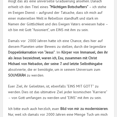
mögt das als eine universelle Graduierung ansehen. Danach
erhielt ich den Titel eines
“Mächtigen Botschafters”
– ich stehe
im Ewigen Dienst – aufgrund der Tatsache, dass ich mich auf
einer materiellen Welt in Rebellion standhaft und stark im
Namen der Göttlichkeit und des Ewigen Vaters erwiesen habe –
ich bin mit Gott “fusioniert”, um EINS mit ihm zu sein.
Damals vor 2000 Jahren hatte ich eine Chance, dies hier auf
diesem Planeten unter Beweis zu stellen, durch die legendäre
Doppelinkarnation von “Jesus”
. Im
Körper von Immanuel, den ihr
als Jesus bezeichnet, waren ich, Esu, zusammen mit Christ
Michael von Nebadon, der seine 7. und letzte Selbsthingabe
absolvierte, die er benötigte, um in seinem Universum zum
SOUVERÄN
zu werden.
Euer Ziel, ihr Geliebten, ist, ebenfalls “EINS MIT GOTT” zu
werden. Dies ist das ultimative Ziel jeder kosmischen “Karriere”
– von Gott umfangen zu werden und “EINS” mit ihm zu sein.
Ich bitte euch auch herzlich, euer
Bild von mir zu modernisieren
.
Nur, weil ich damals vor 2000 Jahren eine Menge Tuch um mich