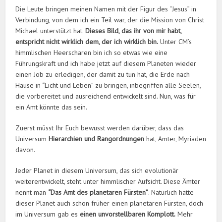
Die Leute bringen meinen Namen mit der Figur des “Jesus” in
Verbindung, von dem ich ein Teil war, der die Mission von Christ
Michael unterstützt hat.
Dieses Bild, das ihr von mir habt,
entspricht nicht wirklich dem, der ich wirklich bin.
Unter CM’s
himmlischen Heerscharen bin ich so etwas wie eine
Führungskraft und ich habe jetzt auf diesem Planeten wieder
einen Job zu erledigen, der damit zu tun hat, die Erde nach
Hause in “Licht und Leben” zu bringen, inbegriffen alle Seelen,
die vorbereitet und ausreichend entwickelt sind. Nun, was für
ein Amt könnte das sein.
Zuerst müsst Ihr Euch bewusst werden darüber, dass das
Universum
Hierarchien und Rangordnungen
hat, Ämter, Myriaden
davon.
Jeder Planet in diesem Universum, das sich evolutionär
weiterentwickelt, steht unter himmlischer Aufsicht. Diese Ämter
nennt man
“Das Amt des planetaren Fürsten”
. Natürlich hatte
dieser Planet auch schon früher einen planetaren Fürsten, doch
im Universum gab es
einen unvorstellbaren Komplott.
Mehr