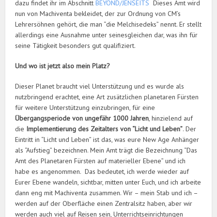
dazu findet ihr im Abschnitt
BEYOND/JENSEITS
Dieses Amt wird
nun von Machiventa bekleidet, der zur Ordnung von CM’s
Lehrersöhnen gehört, die man “die Melchisedeks” nennt. Er stellt
allerdings eine Ausnahme unter seinesgleichen dar, was ihn für
seine Tätigkeit besonders gut qualifiziert.
Und wo ist jetzt also mein Platz?
Dieser Planet braucht viel Unterstützung und es wurde als
nutzbringend erachtet, eine Art zusätzlichen planetaren Fürsten
für weitere Unterstützung einzubringen, für eine
Übergangsperiode von ungefähr 1000 Jahren
, hinzielend auf
die
Implementierung des Zeitalters von “Licht und Leben”
. Der
Eintritt in “Licht und Leben” ist das, was eure New Age Anhänger
als “Aufstieg” bezeichnen. Mein Amt trägt die Bezeichnung “Das
Amt des Planetaren Fürsten auf materieller Ebene” und ich
habe es angenommen. Das bedeutet, ich werde wieder auf
Eurer Ebene wandeln, sichtbar, mitten unter Euch, und ich arbeite
dann eng mit Machiventa zusammen. Wir – mein Stab und ich –
werden auf der Oberfläche einen Zentralsitz haben, aber wir
werden auch viel auf Reisen sein, Unterrichtseinrichtungen