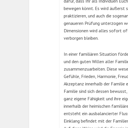
dafür, dass Ihr als Individuen Euc
bewegen könnt. Es wird äußerst sc
praktizieren, und auch die sogen
genaueren Prüfung unterzogen we
Dimensionen wird alles sofort off
verborgen bleiben.
In einer familiären Situation förd
und den guten Willen aller Famil
zusammenzuarbeiten. Diese wesen
Gefühle, Frieden, Harmonie, Freud
Akzeptanz innerhalb der Familie er
Familie sind sich dessen bewusst, 
ganz eigene Fähigkeit und ihre e
innerhalb der heimischen familiär
entsteht ein ausbalancierter Flu
Einklang befindet mit der Famili