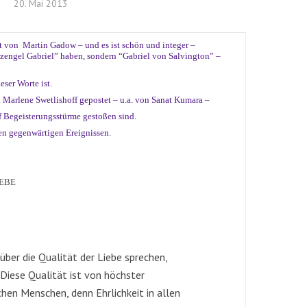
20. Mai 2013
 von Martin Gadow – und es ist schön und integer –
rzengel Gabriel” haben, sondern “Gabriel von Salvington” –
eser Worte ist.
 Marlene Swetlishoff gepostet – u.a. von Sanat Kumara –
f Begeisterungsstürme gestoßen sind.
en gegenwärtigen Ereignissen.
IEBE
ber die Qualität der Liebe sprechen,
. Diese Qualität ist von höchster
hen Menschen, denn Ehrlichkeit in allen