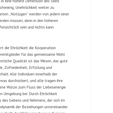
h in eine höhere Dimension des Seins
hwierig, Unehrlichkeit weiter zu
annten „Notlügen“ werden von jedem einer
rden müssen, denn in den höheren
ensichtlich sein und nichts kann
ert die Ehrlichkeit die Kooperation
ienmitglieder für das gemeinsame Wohl
tliche Qualität ist das Wesen, das gute
e, Zufriedenheit, Erfüllung und
hält. Alle Individuen innerhalb der
was durchsickert, und alle tragen ihre
igene Würze zum Fluss der Liebesenergie
en Umgebung bei. Durch Ehrlichkeit
ss des Gebens und Nehmens, der sich im
endynamik der Beziehungen untereinander.