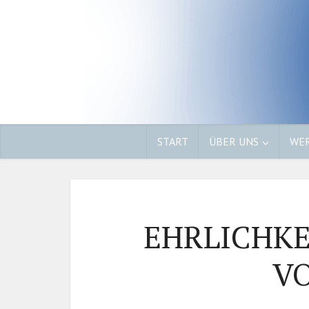
START
ÜBER UNS
WER
EHRLICHKE
VO