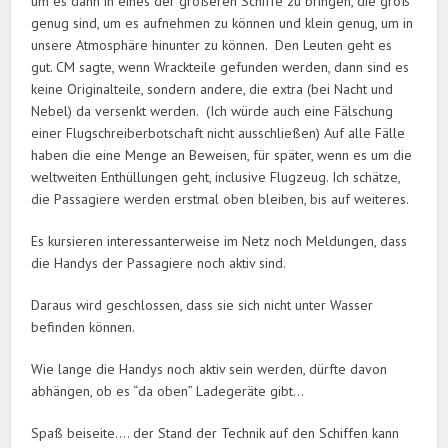
um es dann in eines der größeren Schiffe zu bringen, die groß
genug sind, um es aufnehmen zu können und klein genug, um in
unsere Atmosphäre hinunter zu können. Den Leuten geht es
gut. CM sagte, wenn Wrackteile gefunden werden, dann sind es
keine Originalteile, sondern andere, die extra (bei Nacht und
Nebel) da versenkt werden. (Ich würde auch eine Fälschung
einer Flugschreiberbotschaft nicht ausschließen) Auf alle Fälle
haben die eine Menge an Beweisen, für später, wenn es um die
weltweiten Enthüllungen geht, inclusive Flugzeug. Ich schätze,
die Passagiere werden erstmal oben bleiben, bis auf weiteres.
Es kursieren interessanterweise im Netz noch Meldungen, dass
die Handys der Passagiere noch aktiv sind.
Daraus wird geschlossen, dass sie sich nicht unter Wasser
befinden können.
Wie lange die Handys noch aktiv sein werden, dürfte davon
abhängen, ob es “da oben” Ladegeräte gibt…
Spaß beiseite…. der Stand der Technik auf den Schiffen kann