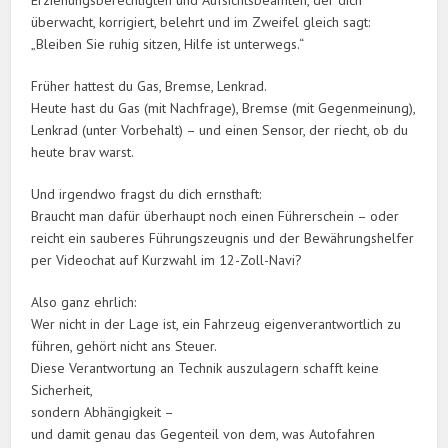
Erziehungsberechtigten und Aufsichtsbeamten, der dich
überwacht, korrigiert, belehrt und im Zweifel gleich sagt:
„Bleiben Sie ruhig sitzen, Hilfe ist unterwegs.“
Früher hattest du Gas, Bremse, Lenkrad.
Heute hast du Gas (mit Nachfrage), Bremse (mit Gegenmeinung),
Lenkrad (unter Vorbehalt) – und einen Sensor, der riecht, ob du
heute brav warst.
Und irgendwo fragst du dich ernsthaft:
Braucht man dafür überhaupt noch einen Führerschein – oder
reicht ein sauberes Führungszeugnis und der Bewährungshelfer
per Videochat auf Kurzwahl im 12-Zoll-Navi?
Also ganz ehrlich:
Wer nicht in der Lage ist, ein Fahrzeug eigenverantwortlich zu
führen, gehört nicht ans Steuer.
Diese Verantwortung an Technik auszulagern schafft keine
Sicherheit,
sondern Abhängigkeit –
und damit genau das Gegenteil von dem, was Autofahren