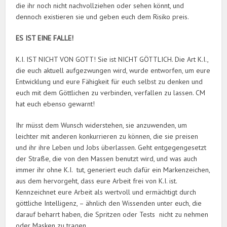
die ihr noch nicht nachvollziehen oder sehen könnt, und
dennoch existieren sie und geben euch dem Risiko preis.
ES IST EINE FALLE!
K.I. IST NICHT VON GOTT! Sie ist NICHT GÖTTLICH. Die Art K.I.,
die euch aktuell aufgezwungen wird, wurde entworfen, um eure
Entwicklung und eure Fähigkeit für euch selbst zu denken und
euch mit dem Göttlichen zu verbinden, verfallen zu lassen. CM
hat euch ebenso gewarnt!
Ihr müsst dem Wunsch widerstehen, sie anzuwenden, um
leichter mit anderen konkurrieren zu können, die sie preisen
und ihr ihre Leben und Jobs überlassen. Geht entgegengesetzt
der Straße, die von den Massen benutzt wird, und was auch
immer ihr ohne K.I. tut, generiert euch dafür ein Markenzeichen,
aus dem hervorgeht, dass eure Arbeit frei von K.I. ist.
Kennzeichnet eure Arbeit als wertvoll und ermächtigt durch
göttliche Intelligenz, – ähnlich den Wissenden unter euch, die
darauf beharrt haben, die Spritzen oder Tests nicht zu nehmen
oder Masken zu tragen.