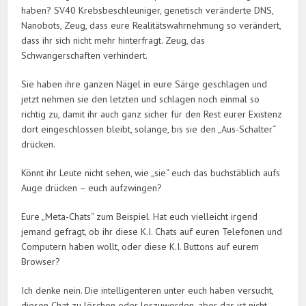
haben? SV40 Krebsbeschleuniger, genetisch veränderte DNS,
Nanobots, Zeug, dass eure Realitätswahrnehmung so verändert,
dass ihr sich nicht mehr hinterfragt. Zeug, das
Schwangerschaften verhindert.
Sie haben ihre ganzen Nägel in eure Särge geschlagen und
jetzt nehmen sie den letzten und schlagen noch einmal so
richtig zu, damit ihr auch ganz sicher für den Rest eurer Existenz
dort eingeschlossen bleibt, solange, bis sie den „Aus-Schalter“
drücken.
Könnt ihr Leute nicht sehen, wie „sie“ euch das buchstäblich aufs
Auge drücken – euch aufzwingen?
Eure „Meta-Chats“ zum Beispiel. Hat euch vielleicht irgend
jemand gefragt, ob ihr diese K.I. Chats auf euren Telefonen und
Computern haben wollt, oder diese K.I. Buttons auf eurem
Browser?
Ich denke nein. Die intelligenteren unter euch haben versucht,
diesen Chat zu löschen oder loszuwerden, aber das ist nicht