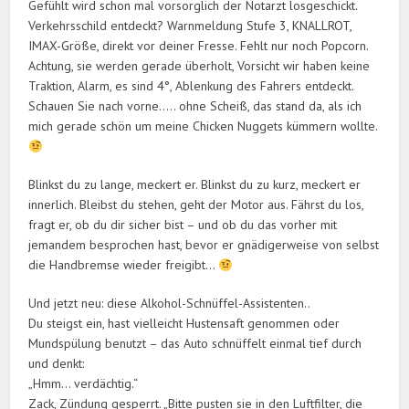
Gefühlt wird schon mal vorsorglich der Notarzt losgeschickt.
Verkehrsschild entdeckt? Warnmeldung Stufe 3, KNALLROT,
IMAX-Größe, direkt vor deiner Fresse. Fehlt nur noch Popcorn.
Achtung, sie werden gerade überholt, Vorsicht wir haben keine
Traktion, Alarm, es sind 4°, Ablenkung des Fahrers entdeckt.
Schauen Sie nach vorne….. ohne Scheiß, das stand da, als ich
mich gerade schön um meine Chicken Nuggets kümmern wollte.
Blinkst du zu lange, meckert er. Blinkst du zu kurz, meckert er
innerlich. Bleibst du stehen, geht der Motor aus. Fährst du los,
fragt er, ob du dir sicher bist – und ob du das vorher mit
jemandem besprochen hast, bevor er gnädigerweise von selbst
die Handbremse wieder freigibt…
Und jetzt neu: diese Alkohol-Schnüffel-Assistenten..
Du steigst ein, hast vielleicht Hustensaft genommen oder
Mundspülung benutzt – das Auto schnüffelt einmal tief durch
und denkt:
„Hmm… verdächtig.“
Zack, Zündung gesperrt. „Bitte pusten sie in den Luftfilter, die