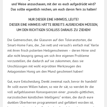
und Weise anzuschauen, mit der es euch aufgedrückt wird?
Das sollte eigentlich reichen, um euch davon fern zu halten!
NUR DIESER EINE HINWEIS, LEUTE!
DIESER EINE HINWEIS HÄTTE BEREITS AUSREICHEN MÜSSEN,
UM DEN RICHTIGEN SCHLUSS DARAUS ZU ZIEHEN!
Die Gutmenschen, die Glasuren auf den Toleranztorten, die
Smart-Home Fans, die „Sei nett und versuch’s einfach mal“ Kerle
mit ihren frisch polierten Heiligenscheinen – deren Hirne sind
alle nicht knusprig genug um sich ihre eigenen Probleme
vorzustellen, die dadurch auf sie zukommen, dass sie
Unschlüssigen mit wohl erprobten Werkzeugen des
Antagonisten Honig um den Mund geschmiert haben!
Gut, eure Entscheidung. Denkt zweimal nach, bevor ihr handelt!
Ihr sollt euren Willen haben, so wie ihr sät, so werdet ihr die
voll aufgeblasenen Konsequenzen einer „pseudo-göttlichen,
narzisstischen künstlichen Intelligenz“ ernten, die durch eure
dunklen Überherren programmiert und gefüttert worden ist,