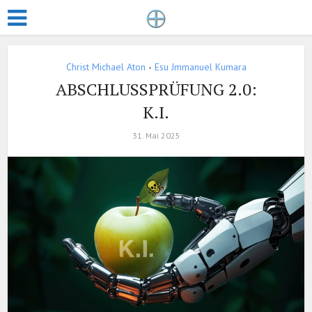
Christ Michael Aton
Esu Jmmanuel Kumara
•
ABSCHLUSSPRÜFUNG 2.0:
K.I.
31. Mai 2025