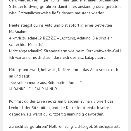
geht wieder. Wenn gar nichts mehr ging: mal einen ordentlichen
Schotterfeldweg gefahren, damit alles anständig durchgerüttelt
wird. Erstaunlicherweise lief’s danach meistens wieder.
Heute steigst du ins Auto und bist sofort in einer betreuten
Maßnahme.
4 km/h zu schnell? BZZZZ – „Achtung, Achtung, Sie sind ein
schlechter Mensch.“
Nicht angeschnallt? Sirenenalarm wie beim Kernkraftwerks-GAU.
Ich warte nur noch drauf, dass sich der Sitz katapultiert.
Mittags um zwölf, hellwach, Kaffee drin – das Auto schaut dich
an und sagt:
„Sie sehen müde aus. Bitte halten Sie an.“
JA DANKE, ICH FAHR JA NUR.
Kommst du der Linie rechts ein bisschen zu nah, vibriert das
Lenkrad, der Sitz rüttelt, und die Karre lenkt einfach selbst
dagegen, als wärst du kurzzeitig unmündig geworden.
Zu dicht aufgefahren? Notbremsung. Lichtorgel. Streichquartett.