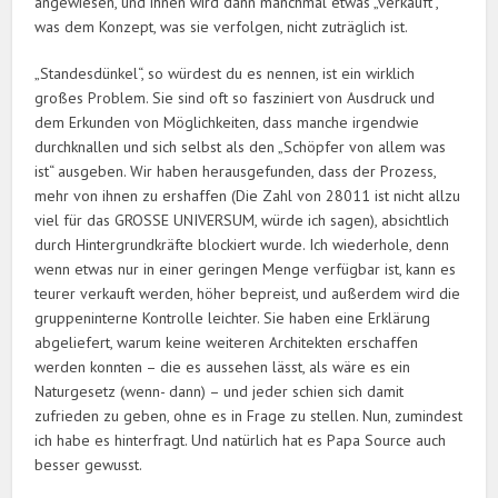
angewiesen, und ihnen wird dann manchmal etwas „verkauft“,
was dem Konzept, was sie verfolgen, nicht zuträglich ist.
„Standesdünkel“, so würdest du es nennen, ist ein wirklich
großes Problem. Sie sind oft so fasziniert von Ausdruck und
dem Erkunden von Möglichkeiten, dass manche irgendwie
durchknallen und sich selbst als den „Schöpfer von allem was
ist“ ausgeben. Wir haben herausgefunden, dass der Prozess,
mehr von ihnen zu ershaffen (Die Zahl von 28011 ist nicht allzu
viel für das GROSSE UNIVERSUM, würde ich sagen), absichtlich
durch Hintergrundkräfte blockiert wurde. Ich wiederhole, denn
wenn etwas nur in einer geringen Menge verfügbar ist, kann es
teurer verkauft werden, höher bepreist, und außerdem wird die
gruppeninterne Kontrolle leichter. Sie haben eine Erklärung
abgeliefert, warum keine weiteren Architekten erschaffen
werden konnten – die es aussehen lässt, als wäre es ein
Naturgesetz (wenn- dann) – und jeder schien sich damit
zufrieden zu geben, ohne es in Frage zu stellen. Nun, zumindest
ich habe es hinterfragt. Und natürlich hat es Papa Source auch
besser gewusst.