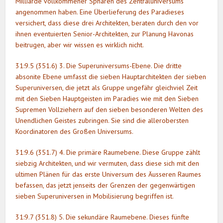
Milliarde vollkommener Sphären des Zentraluniversums
angenommen haben. Eine Überlieferung des Paradieses
versichert, dass diese drei Architekten, beraten durch den vor
ihnen eventuierten Senior-Architekten, zur Planung Havonas
beitrugen, aber wir wissen es wirklich nicht.
31:9.5 (351.6) 3. Die Superuniversums-Ebene. Die dritte
absonite Ebene umfasst die sieben Hauptarchitekten der sieben
Superuniversen, die jetzt als Gruppe ungefähr gleichviel Zeit
mit den Sieben Hauptgeisten im Paradies wie mit den Sieben
Supremen Vollziehern auf den sieben besonderen Welten des
Unendlichen Geistes zubringen. Sie sind die allerobersten
Koordinatoren des Großen Universums.
31:9.6 (351.7) 4. Die primäre Raumebene. Diese Gruppe zählt
siebzig Architekten, und wir vermuten, dass diese sich mit den
ultimen Plänen für das erste Universum des Äusseren Raumes
befassen, das jetzt jenseits der Grenzen der gegenwärtigen
sieben Superuniversen in Mobilisierung begriffen ist.
31:9.7 (351.8) 5. Die sekundäre Raumebene. Dieses fünfte