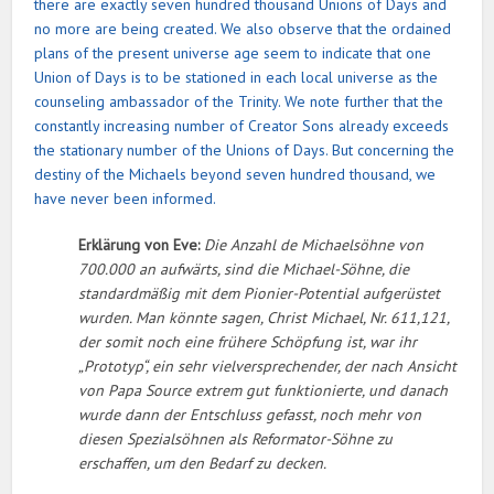
there are exactly seven hundred thousand Unions of Days and
no more are being created. We also observe that the ordained
plans of the present universe age seem to indicate that one
Union of Days is to be stationed in each local universe as the
counseling ambassador of the Trinity. We note further that the
constantly increasing number of Creator Sons already exceeds
the stationary number of the Unions of Days. But concerning the
destiny of the Michaels beyond seven hundred thousand, we
have never been informed.
Erklärung von Eve:
Die Anzahl de Michaelsöhne von
700.000 an aufwärts, sind die Michael-Söhne, die
standardmäßig mit dem Pionier-Potential aufgerüstet
wurden. Man könnte sagen, Christ Michael, Nr. 611,121,
der somit noch eine frühere Schöpfung ist, war ihr
„Prototyp“, ein sehr vielversprechender, der nach Ansicht
von Papa Source extrem gut funktionierte, und danach
wurde dann der Entschluss gefasst, noch mehr von
diesen Spezialsöhnen als Reformator-Söhne zu
erschaffen, um den Bedarf zu decken.