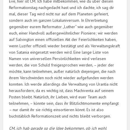
Eve, hier ist CM. Ich habe mitbekommen, wie du über diesen
Reformationstag nachgedacht hast und ich dachte, ich sag dir
mal, dieser Tag wird nicht nur auf dem Planeten gefeiert,
sondern auch im ganzen Lokaluniversum. In Ehrerbietung
gegenüber eurem Reformator „Luther“ wie auch gegenüber
euch, einer Handvoll außergewöhnlicher Pioniere; wir werden
auf Salvington einen offiziellen Akt der Feierlichkeiten haben,
wenn Luzifer offiziell wieder bestätigt und als Verwaltungskraft
von Satania eingesetzt werden wird. Eine lange Liste von
Namen von universellen Persönlichkeiten wird verlesen
werden, die von Schuld freigesprochen werden, – jeder der
möchte, kann teilnehmen, außer natürlich diejenigen, die nach
ihrem Verschwinden noch nicht wieder aufgefunden werden
konnten. Ich werde allerdings die Verwaltung von Urantia nicht
herausfordern, da es wichtig ist, dass Machiventa auf seinem
Posten bleibt. Natürlich, ihr Lieben, wird euer Team auch
teilnehmen, – könnte sein, dass ihr Blitzlichtmomente empfangt
– nur damit ihr sie richtig einsortieren könnt. Es ist also
buchstäblich Reformationszeit und nichts bleibt verborgen.
CM, ich hab gerade so die Idee bekommen, ob ich wohl