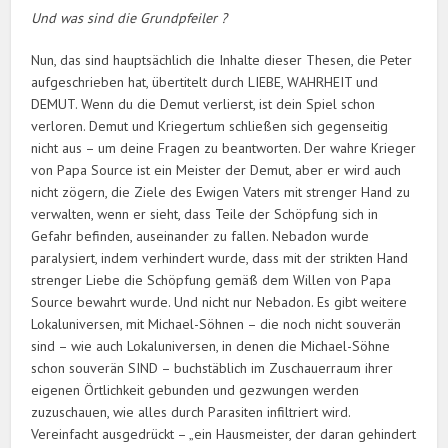
Und was sind die Grundpfeiler ?
Nun, das sind hauptsächlich die Inhalte dieser Thesen, die Peter
aufgeschrieben hat, übertitelt durch LIEBE, WAHRHEIT und
DEMUT. Wenn du die Demut verlierst, ist dein Spiel schon
verloren. Demut und Kriegertum schließen sich gegenseitig
nicht aus – um deine Fragen zu beantworten. Der wahre Krieger
von Papa Source ist ein Meister der Demut, aber er wird auch
nicht zögern, die Ziele des Ewigen Vaters mit strenger Hand zu
verwalten, wenn er sieht, dass Teile der Schöpfung sich in
Gefahr befinden, auseinander zu fallen. Nebadon wurde
paralysiert, indem verhindert wurde, dass mit der strikten Hand
strenger Liebe die Schöpfung gemäß dem Willen von Papa
Source bewahrt wurde. Und nicht nur Nebadon. Es gibt weitere
Lokaluniversen, mit Michael-Söhnen – die noch nicht souverän
sind – wie auch Lokaluniversen, in denen die Michael-Söhne
schon souverän SIND – buchstäblich im Zuschauerraum ihrer
eigenen Örtlichkeit gebunden und gezwungen werden
zuzuschauen, wie alles durch Parasiten infiltriert wird.
Vereinfacht ausgedrückt – „ein Hausmeister, der daran gehindert