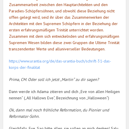
Zusammenarbeit zwischen den Hauptarchitekten und den
Paradies-Schöpfersöhnen, und obwohl diese Beziehung nicht
offen gelegt wird, seid ihr über das Zusammenwirken der
Architekten mit den Supremen Schöpfern in der Beziehung der
ersten erfahrungsmäßigen Trinität unterrichtet worden.
Zusammen mit dem sich entwickelnden und erfahrungsmäßigen
Supremen Wesen bilden diese zwei Gruppen die Ultime Trinität
transzendenter Werte und alluniverseller Bedeutungen.
https://www.urantia.org/de/das-urantia-buch/schrift-31-das-
korps-der-finalitat
Prima, CM. Oder soll ich jetzt „Martin“ zu dir sagen?
Dann werde ich Adama zitieren und dich „Eve von allen Heiligen
nennen“ („All Hallows Eve“, Bezeichnung von „Halloween“)
Ok, dann mal noch fröhliche Reformation, du Pionier und
Reformator-Sohn.
Gleichfalls, Eve. Sag bitte allen, sie sollen an mich denken! Salu,