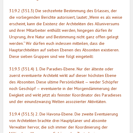
31:9.2 (351.3) Die sechzehnte Bestimmung des Erlasses, der
die vorliegenden Berichte autorisiert, lautet: „Wenn es als weise
erscheint, kann die Existenz der Architekten des Alluniversums
und ihrer Mitarbeiter enthüllt werden, hingegen dürfen ihr
Ursprung, ihre Natur und Bestimmung nicht ganz offen gelegt
werden.“ Wir dürfen euch indessen mitteilen, dass die
Hauptarchitekten auf sieben Ebenen des Absoniten existieren.
Diese sieben Gruppen sind wie folgt eingeteilt:
31:9.3 (351.4) 1. Die Paradies-Ebene. Nur der älteste oder
zuerst eventuierte Architekt wirkt auf dieser höchsten Ebene
des Absoniten. Diese ultime Persönlichkeit — weder Schöpfer
noch Geschöpf — eventuierte in der Morgendämmerung der
Ewigkeit und wirkt jetzt als feinster Koordinator des Paradieses
und der einundzwanzig Welten assoziierter Aktivitäten.
31:9.4 (351.5) 2. Die Havona-Ebene. Die zweite Eventuierung
von Architekten brachte drei Hauptplaner und absonite
Verwalter hervor, die sich immer der Koordinierung der