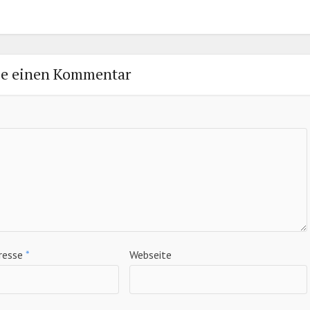
be einen Kommentar
resse
*
Webseite