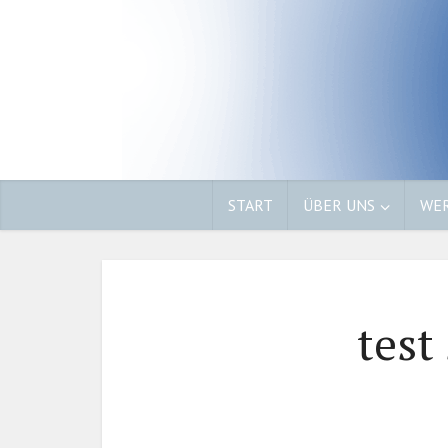
START
ÜBER UNS
WER
test