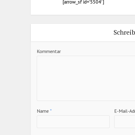
[arrow_sf id=’5504′]
Schrei
Kommentar
Name
*
E-Mail-Ad