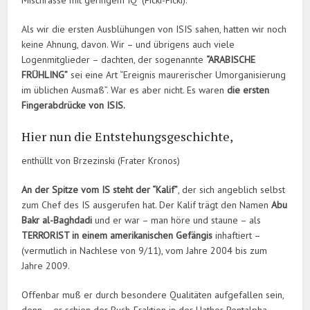
Mischrasse mit geringem IQ” (Ficki-Ficki).
Als wir die ersten Ausblühungen von ISIS sahen, hatten wir noch
keine Ahnung, davon. Wir – und übrigens auch viele
Logenmitglieder – dachten, der sogenannte
“ARABISCHE
FRÜHLING”
sei eine Art “Ereignis maurerischer Umorganisierung
im üblichen Ausmaß”. War es aber nicht. Es waren
die ersten
Fingerabdrücke von ISIS.
Hier nun die Entstehungsgeschichte,
enthüllt von Brzezinski (Frater Kronos)
An der Spitze vom IS steht der “Kalif”
, der sich angeblich selbst
zum Chef des IS ausgerufen hat. Der Kalif trägt den Namen
Abu
Bakr al-Baghdadi
und er war – man höre und staune – als
TERRORIST in einem amerikanischen Gefängis
inhaftiert –
(vermutlich in Nachlese von 9/11), vom Jahre 2004 bis zum
Jahre 2009.
Offenbar muß er durch besondere Qualitäten aufgefallen sein,