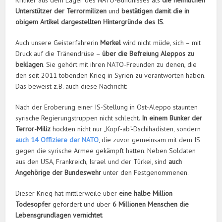
Kritiker aus dem Lager des NATO-Bündnisses als
die heimlichen
Unterstützer der Terrormilizen
und
bestätigen damit die in
obigem Artikel dargestellten Hintergründe des IS
.
Auch unsere Geisterfahrerin
Merkel
wird nicht müde, sich – mit
Druck auf die Tränendrüse –
über die Befreiung Aleppos zu
beklagen
. Sie gehört mit ihren NATO-Freunden zu denen, die
den seit 2011 tobenden Krieg in Syrien zu verantworten haben.
Das beweist z.B. auch diese Nachricht:
Nach der Eroberung einer IS-Stellung in Ost-Aleppo staunten
syrische Regierungstruppen nicht schlecht.
In einem Bunker der
Terror-Miliz
hockten nicht nur „Kopf-ab“-Dschihadisten, sondern
auch 14 Offiziere der NATO
, die zuvor gemeinsam mit dem IS
gegen die syrische Armee gekämpft hatten. Neben Soldaten
aus den USA, Frankreich, Israel und der Türkei, sind
auch
Angehörige der Bundeswehr
unter den Festgenommenen.
Dieser Krieg hat mittlerweile über
eine halbe Million
Todesopfer
gefordert und über
6 Millionen Menschen die
Lebensgrundlagen vernichtet
.