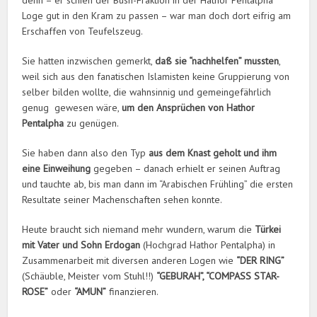
denn – er schien der Bush-Fraktion in der Hathor Pentalpha
Loge gut in den Kram zu passen – war man doch dort eifrig am
Erschaffen von Teufelszeug.
Sie hatten inzwischen gemerkt,
daß sie “nachhelfen” mussten
,
weil sich aus den fanatischen Islamisten keine Gruppierung von
selber bilden wollte, die wahnsinnig und gemeingefährlich
genug gewesen wäre,
um den Ansprüchen von Hathor
Pentalpha
zu genügen.
Sie haben dann also den Typ
aus dem Knast geholt und ihm
eine Einweihung
gegeben – danach erhielt er seinen Auftrag
und tauchte ab, bis man dann im “Arabischen Frühling” die ersten
Resultate seiner Machenschaften sehen konnte.
Heute braucht sich niemand mehr wundern, warum die
Türkei
mit Vater und Sohn Erdogan
(Hochgrad Hathor Pentalpha) in
Zusammenarbeit mit diversen anderen Logen wie
“DER RING”
(Schäuble, Meister vom Stuhl!!)
“GEBURAH”, “COMPASS STAR-
ROSE”
oder
“AMUN”
finanzieren.