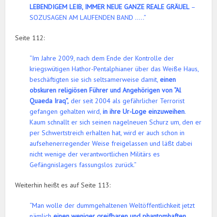
LEBENDIGEM LEIB, IMMER NEUE GANZE REALE GRÄUEL
–
SOZUSAGEN AM LAUFENDEN BAND …..”
Seite 112:
“Im Jahre 2009, nach dem Ende der Kontrolle der
kriegswütigen Hathor-Pentalphianer über das Weiße Haus,
beschäftigten sie sich seltsamerweise damit,
einen
obskuren religiösen Führer und Angehörigen von “Al
Quaeda Iraq”,
der seit 2004 als gefährlicher Terrorist
gefangen gehalten wird,
in ihre Ur-Loge einzuweihen
.
Kaum schnallt er sich seinen nagelneuen Schurz um, den er
per Schwertstreich erhalten hat, wird er auch schon in
aufsehenerregender Weise freigelassen und läßt dabei
nicht wenige der verantwortlichen Militärs es
Gefängnislagers fassungslos zurück.”
Weiterhin heißt es auf Seite 113:
“Man wolle der dummgehaltenen Weltöffentlichkeit jetzt
nämlich
einen weniger greifbaren und phantomhaften