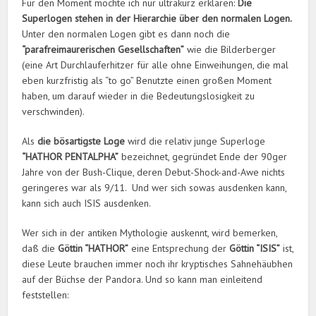
Für den Moment möchte ich nur ultrakurz erklären:
Die
Superlogen stehen in der Hierarchie über den normalen Logen.
Unter den normalen Logen gibt es dann noch die
“parafreimaurerischen Gesellschaften”
wie die Bilderberger
(eine Art Durchlauferhitzer für alle ohne Einweihungen, die mal
eben kurzfristig als “to go” Benutzte einen großen Moment
haben, um darauf wieder in die Bedeutungslosigkeit zu
verschwinden).
Als
die bösartigste Loge
wird die relativ junge Superloge
“HATHOR PENTALPHA”
bezeichnet, gegründet Ende der 90ger
Jahre von der Bush-Clique, deren Debut-Shock-and-Awe nichts
geringeres war als 9/11. Und wer sich sowas ausdenken kann,
kann sich auch ISIS ausdenken.
Wer sich in der antiken Mythologie auskennt, wird bemerken,
daß die
Göttin “HATHOR”
eine Entsprechung der
Göttin “ISIS”
ist,
diese Leute brauchen immer noch ihr kryptisches Sahnehäubhen
auf der Büchse der Pandora. Und so kann man einleitend
feststellen: