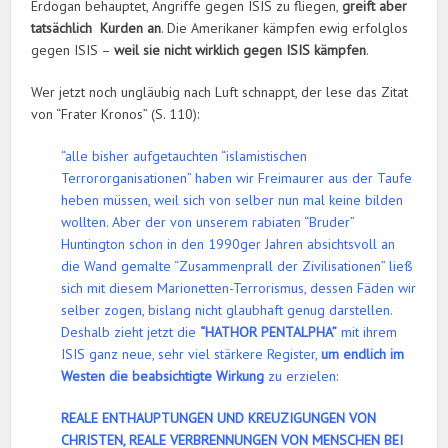
Erdogan behauptet, Angriffe gegen ISIS zu fliegen,
greift aber
tatsächlich Kurden an
. Die Amerikaner kämpfen ewig erfolglos
gegen ISIS –
weil sie nicht wirklich gegen ISIS kämpfen
.
Wer jetzt noch ungläubig nach Luft schnappt, der lese das Zitat
von “Frater Kronos” (S. 110):
“alle bisher aufgetauchten “islamistischen
Terrororganisationen” haben wir Freimaurer aus der Taufe
heben müssen, weil sich von selber nun mal keine bilden
wollten. Aber der von unserem rabiaten “Bruder”
Huntington schon in den 1990ger Jahren absichtsvoll an
die Wand gemalte “Zusammenprall der Zivilisationen” ließ
sich mit diesem Marionetten-Terrorismus, dessen Fäden wir
selber zogen, bislang nicht glaubhaft genug darstellen.
Deshalb zieht jetzt die
“HATHOR PENTALPHA”
mit ihrem
ISIS ganz neue, sehr viel stärkere Register,
um endlich im
Westen die beabsichtigte Wirkung
zu erzielen:
REALE ENTHAUPTUNGEN UND KREUZIGUNGEN VON
CHRISTEN, REALE VERBRENNUNGEN VON MENSCHEN BEI