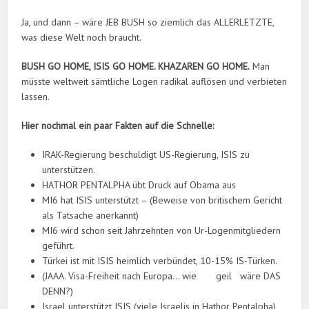
Ja, und dann – wäre JEB BUSH so ziemlich das ALLERLETZTE,
was diese Welt noch braucht.
BUSH GO HOME, ISIS GO HOME. KHAZAREN GO HOME.
Man
müsste weltweit sämtliche Logen radikal auflösen und verbieten
lassen.
Hier nochmal ein paar Fakten auf die Schnelle:
IRAK-Regierung beschuldigt US-Regierung, ISIS zu
unterstützen.
HATHOR PENTALPHA übt Druck auf Obama aus
MI6 hat ISIS unterstützt – (Beweise von britischem Gericht
als Tatsache anerkannt)
MI6 wird schon seit Jahrzehnten von Ur-Logenmitgliedern
geführt.
Türkei ist mit ISIS heimlich verbündet, 10-15% IS-Türken.
(JAAA. Visa-Freiheit nach Europa… wie geil wäre DAS
DENN?)
Israel unterstützt ISIS (viele Israelis in Hathor Pentalpha)