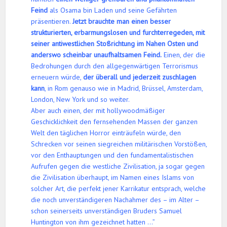
Feind
als Osama bin Laden und seine Gefährten
präsentieren.
Jetzt brauchte man einen besser
strukturierten, erbarmungslosen und furchterregeden, mit
seiner antiwestlichen Stoßrichtung im Nahen Osten und
anderswo scheinbar unaufhaltsamen Feind.
Einen, der die
Bedrohungen durch den allgegenwärtigen Terrorismus
erneuern würde,
der überall und jederzeit zuschlagen
kann
, in Rom genauso wie in Madrid, Brüssel, Amsterdam,
London, New York und so weiter.
Aber auch einen, der mit hollywoodmäßiger
Geschicklichkeit den fernsehenden Massen der ganzen
Welt den täglichen Horror einträufeln würde, den
Schrecken vor seinen siegreichen militärischen Vorstößen,
vor den Enthauptungen und den fundamentalistischen
Aufrufen gegen die westliche Zivilisation, ja sogar gegen
die Zivilisation überhaupt, im Namen eines Islams von
solcher Art, die perfekt jener Karrikatur entsprach, welche
die noch unverständigeren Nachahmer des – im Alter –
schon seinerseits unverständigen Bruders Samuel
Huntington von ihm gezeichnet hatten …”