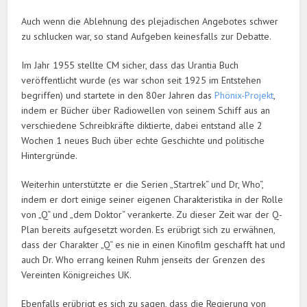
Auch wenn die Ablehnung des plejadischen Angebotes schwer
zu schlucken war, so stand Aufgeben keinesfalls zur Debatte.
Im Jahr 1955 stellte CM sicher, dass das Urantia Buch
veröffentlicht wurde (es war schon seit 1925 im Entstehen
begriffen) und startete in den 80er Jahren das
Phönix-Projekt
,
indem er Bücher über Radiowellen von seinem Schiff aus an
verschiedene Schreibkräfte diktierte, dabei entstand alle 2
Wochen 1 neues Buch über echte Geschichte und politische
Hintergründe.
Weiterhin unterstützte er die Serien „Startrek“ und Dr, Who“,
indem er dort einige seiner eigenen Charakteristika in der Rolle
von „Q“ und „dem Doktor“ verankerte. Zu dieser Zeit war der Q-
Plan bereits aufgesetzt worden. Es erübrigt sich zu erwähnen,
dass der Charakter „Q“ es nie in einen Kinofilm geschafft hat und
auch Dr. Who errang keinen Ruhm jenseits der Grenzen des
Vereinten Königreiches UK.
Ebenfalls erübrigt es sich zu sagen, dass die Regierung von