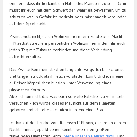
erinnern, dass ihr herkamt, um Hüter des Planeten zu sein. Dafür
müsst ihr euch mit dem Schwert der Wahrheit bewaffnen, um zu
schützen was in Gefahr ist, bedroht oder misshandelt wird, oder
auf dem Spiel steht.
Zwingt Gott nicht, euren Wohnzimmern fern zu bleiben. Macht
IHN selbst zu eurem persönlichen Wohnzimmer, indem ihr euch
jeden Tag mit Zuhause verbindet und diese Verbindung
aufrecht erhaltet.
Das Zweite Kommen ist schon lang unterwegs. Ich bin schon so
viel länger zurück, als ihr euch vorstellen könnt. Und ich meine,
auf einer körperlichen Mission, unter Verwendung eines
physischen Körpers.
Aber ich bin nicht das, was euch so viele Fälscher zu vermitteln
versuchen – ich wurde dieses Mal nicht auf dem Planeten
geboren und ich lebe auch nicht in irgendeiner Stadt.
Ich bin auf der Brücke vom Raumschiff Phönix, das ihr an eurem
Nachthimmel geparkt sehen könnt – wie einen großen,
funkelnden Diamanten [Anm.:
Siehe unseren Beitrag dazu
]. Und