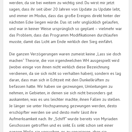
werden, da sie bei weitem zu wichtig sind. Du wirst mir jetzt
sagen, dass ihr seit über 20 Jahren von Update zu Update lebt,
und immer im Modus, dass das große Ereignis direkt hinter der
nächsten Ecke liegen würde. Das ist sehr unglücklich gelaufen,
und war in keiner Weise ursprünglich so geplant – vielmehr war
das Problem, dass das Programm Modifikationen durchlaufen
musste, damit das Licht am Ende wirklich den Sieg einfährt.
Die ganzen Verzögerungen waren zumeist keine „Lass sie doch
machen“ Theorie, die von irgendwelchen WH ausgespielt wird
(wobei einige von ihnen nicht wirklich diese Bezeichnung
verdienen, da sie sich nicht so verhalten haben), sondern es lag
daran, dass man sich in Echtzeit mit den Dunkelkräften zu
befassen hatte. Wir haben sie gezwungen, Umleitungen zu
nehmen, in Gebieten, in denen sie sich nicht besonders gut
auskannten, was es uns leichter machte, ihnen Fallen zu stellen.
Je länger sie unter Hochspannung gezwungen werden, desto
erschöpfter werden sie und desto mehr lässt ihre
Aufmerksamkeit nach. Ihr „Schiff“ wurde bereits von Myriaden
Geschossen getroffen und es sinkt. Es sinkt schon seit einer
ganzen Weile, sie versuchen, es zu reparieren, aber sie