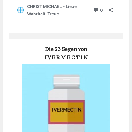
Die 23 Segen von
I V E R M E C T I N