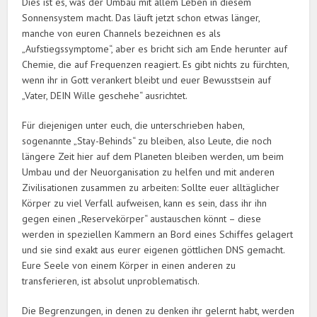
Dies ist es, was der Umbau mit allem Leben in diesem
Sonnensystem macht. Das läuft jetzt schon etwas länger,
manche von euren Channels bezeichnen es als
„Aufstiegssymptome“, aber es bricht sich am Ende herunter auf
Chemie, die auf Frequenzen reagiert. Es gibt nichts zu fürchten,
wenn ihr in Gott verankert bleibt und euer Bewusstsein auf
„Vater, DEIN Wille geschehe“ ausrichtet.
Für diejenigen unter euch, die unterschrieben haben,
sogenannte „Stay-Behinds“ zu bleiben, also Leute, die noch
längere Zeit hier auf dem Planeten bleiben werden, um beim
Umbau und der Neuorganisation zu helfen und mit anderen
Zivilisationen zusammen zu arbeiten: Sollte euer alltäglicher
Körper zu viel Verfall aufweisen, kann es sein, dass ihr ihn
gegen einen „Reservekörper“ austauschen könnt – diese
werden in speziellen Kammern an Bord eines Schiffes gelagert
und sie sind exakt aus eurer eigenen göttlichen DNS gemacht.
Eure Seele von einem Körper in einen anderen zu
transferieren, ist absolut unproblematisch.
Die Begrenzungen, in denen zu denken ihr gelernt habt, werden