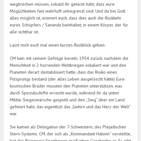
wegbrechen müssen, sobald ihr gelernt habt, dass eure
Möglichkeiten fast wahrhaft unbegrenzt sind. Und da bei Gott
alles möglich ist, erinnert euch, dass dies auch die Rückkehr
eures Schöpfers / Sananda beinhaltet, in einem Körper, der für
alle sichtbar ist.
Lasst mich euch mal einen kurzen Rückblick geben:
CM kam mit seinem Gefolge bereits 1954 zurück, nachdem die
Menschheit in 2 horrenden Weltkriegen eskaliert war und den
Planeten derart destabilisiert hatte, dass das Risiko eines
Polsprungs bestand (der alles Leben ausgelöscht hätte) Eure
kosmischen Brüder mussten den Planeten unterstützen, was
durch Spezialschiffe erreicht wurde, während ihr da unten
Militär-Siegesmärsche gespielt und den „Sieg“ über ein Land
gefeiert habt, das eigentlich das „Gehirn und das Herz der Welt“
war.
Sie kamen als Delegation der 7-Schwestern, des Plejadischen
Stern-Systems. CM, der sich als „Kommandant Hatonn“ vorstellte,
bot der Regierung Eisenhower großartige Geschenke an. Es gibt