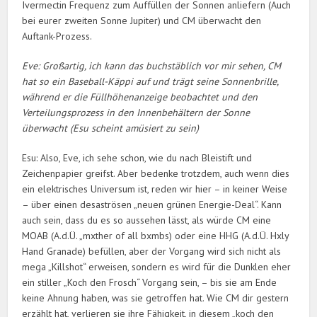
Ivermectin Frequenz zum Auffüllen der Sonnen anliefern (Auch
bei eurer zweiten Sonne Jupiter) und CM überwacht den
Auftank-Prozess.
Eve: Großartig, ich kann das buchstäblich vor mir sehen, CM
hat so ein Baseball-Käppi auf und trägt seine Sonnenbrille,
während er die Füllhöhenanzeige beobachtet und den
Verteilungsprozess in den Innenbehältern der Sonne
überwacht (Esu scheint amüsiert zu sein)
Esu: Also, Eve, ich sehe schon, wie du nach Bleistift und
Zeichenpapier greifst. Aber bedenke trotzdem, auch wenn dies
ein elektrisches Universum ist, reden wir hier – in keiner Weise
– über einen desaströsen „neuen grünen Energie-Deal“. Kann
auch sein, dass du es so aussehen lässt, als würde CM eine
MOAB (A.d.Ü. „mxther of all bxmbs) oder eine HHG (A.d.Ü. Hxly
Hand Granade) befüllen, aber der Vorgang wird sich nicht als
mega „Killshot“ erweisen, sondern es wird für die Dunklen eher
ein stiller „Koch den Frosch“ Vorgang sein, – bis sie am Ende
keine Ahnung haben, was sie getroffen hat. Wie CM dir gestern
erzählt hat, verlieren sie ihre Fähigkeit, in diesem „koch den