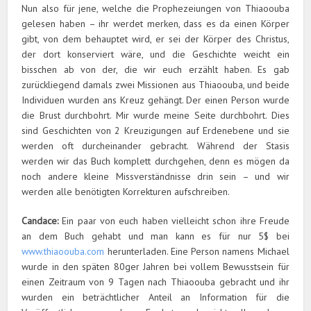
Nun also für jene, welche die Prophezeiungen von Thiaoouba
gelesen haben – ihr werdet merken, dass es da einen Körper
gibt, von dem behauptet wird, er sei der Körper des Christus,
der dort konserviert wäre, und die Geschichte weicht ein
bisschen ab von der, die wir euch erzählt haben. Es gab
zurückliegend damals zwei Missionen aus Thiaoouba, und beide
Individuen wurden ans Kreuz gehängt. Der einen Person wurde
die Brust durchbohrt. Mir wurde meine Seite durchbohrt. Dies
sind Geschichten von 2 Kreuzigungen auf Erdenebene und sie
werden oft durcheinander gebracht. Während der Stasis
werden wir das Buch komplett durchgehen, denn es mögen da
noch andere kleine Missverständnisse drin sein – und wir
werden alle benötigten Korrekturen aufschreiben.
Candace:
Ein paar von euch haben vielleicht schon ihre Freude
an dem Buch gehabt und man kann es für nur 5$ bei
www.thiaoouba.com
herunterladen. Eine Person namens Michael
wurde in den späten 80ger Jahren bei vollem Bewusstsein für
einen Zeitraum von 9 Tagen nach Thiaoouba gebracht und ihr
wurden ein beträchtlicher Anteil an Information für die