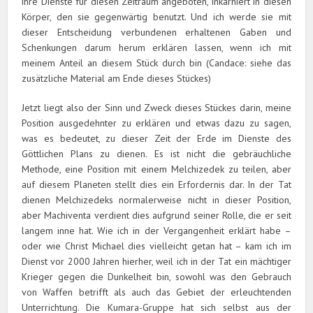
ihre Dienste für diesen Zeitraum angeboten, inkarniert in diesen
Körper, den sie gegenwärtig benutzt. Und ich werde sie mit
dieser Entscheidung verbundenen erhaltenen Gaben und
Schenkungen darum herum erklären lassen, wenn ich mit
meinem Anteil an diesem Stück durch bin (Candace: siehe das
zusätzliche Material am Ende dieses Stückes)
Jetzt liegt also der Sinn und Zweck dieses Stückes darin, meine
Position ausgedehnter zu erklären und etwas dazu zu sagen,
was es bedeutet, zu dieser Zeit der Erde im Dienste des
Göttlichen Plans zu dienen. Es ist nicht die gebräuchliche
Methode, eine Position mit einem Melchizedek zu teilen, aber
auf diesem Planeten stellt dies ein Erfordernis dar. In der Tat
dienen Melchizedeks normalerweise nicht in dieser Position,
aber Machiventa verdient dies aufgrund seiner Rolle, die er seit
langem inne hat. Wie ich in der Vergangenheit erklärt habe –
oder wie Christ Michael dies vielleicht getan hat – kam ich im
Dienst vor 2000 Jahren hierher, weil ich in der Tat ein mächtiger
Krieger gegen die Dunkelheit bin, sowohl was den Gebrauch
von Waffen betrifft als auch das Gebiet der erleuchtenden
Unterrichtung. Die Kumara-Gruppe hat sich selbst aus der