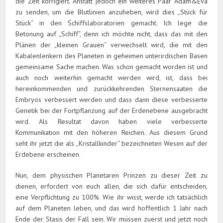
die Zeit korrigiert. Anstatt jedoch ein weiteres Paar Adam&Eva
zu senden, um die Blutlinien anzuheben, wird dies „Stück für
Stück“ in den Schiffslaboratorien gemacht. Ich lege die
Betonung auf „Schiff“, denn ich möchte nicht, dass das mit den
Plänen der „kleinen Grauen“ verwechselt wird, die mit den
Kabalenlenkern des Planeten in geheimen unterirdischen Basen
gemeinsame Sache machen. Was schon gemacht worden ist und
auch noch weiterhin gemacht werden wird, ist, dass bei
hereinkommenden und zurückkehrenden Sternensaaten die
Embryos verbessert werden und dass dann diese verbesserte
Genetik bei der Fortpflanzung auf der Erdenebene ausgebracht
wird. Als Resultat davon haben viele verbesserte
Kommunikation mit den höheren Reichen. Aus diesem Grund
seht ihr jetzt die als „Kristallkinder“ bezeichneten Wesen auf der
Erdebene erscheinen.
Nun, dem physischen Planetaren Prinzen zu dieser Zeit zu
dienen, erfordert von euch allen, die sich dafür entscheiden,
eine Verpflichtung zu 100%. Wie ihr wisst, werde ich tatsächlich
auf dem Planeten leben, und das wird hoffentlich 1 Jahr nach
Ende der Stasis der Fall sein. Wir müssen zuerst und jetzt noch