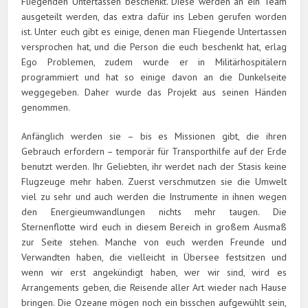
Fliegenden Untertassen beschenkt. Diese werden an ein Team
ausgeteilt werden, das extra dafür ins Leben gerufen worden
ist. Unter euch gibt es einige, denen man Fliegende Untertassen
versprochen hat, und die Person die euch beschenkt hat, erlag
Ego Problemen, zudem wurde er in Militärhospitälern
programmiert und hat so einige davon an die Dunkelseite
weggegeben. Daher wurde das Projekt aus seinen Händen
genommen.
Anfänglich werden sie – bis es Missionen gibt, die ihren
Gebrauch erfordern – temporär für Transporthilfe auf der Erde
benutzt werden. Ihr Geliebten, ihr werdet nach der Stasis keine
Flugzeuge mehr haben. Zuerst verschmutzen sie die Umwelt
viel zu sehr und auch werden die Instrumente in ihnen wegen
den Energieumwandlungen nichts mehr taugen. Die
Sternenflotte wird euch in diesem Bereich in großem Ausmaß
zur Seite stehen. Manche von euch werden Freunde und
Verwandten haben, die vielleicht in Übersee festsitzen und
wenn wir erst angekündigt haben, wer wir sind, wird es
Arrangements geben, die Reisende aller Art wieder nach Hause
bringen. Die Ozeane mögen noch ein bisschen aufgewühlt sein,