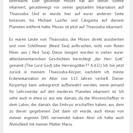
überwacht. Euer geliebter Moses hat auf dieser Ebene
inkarniert, geradewegs vor seiner geplanten Inkarnation auf
Thiaoouba. Und er wurde hier auf eurer anderen Seite
belassen, bis Michael Luzifer und Caligastia auf diesem
Planeten entfernt hatte. Moses ist jetzt auf Thiaoouba inkarniert.
Es waren Leute von Thiaoouba, die Moses direkt assistierten
und vom Schilfmeer (Reed Sea) aufbrachen, nicht vom Roten
Meer aus ( Red Sea). Diese Jenigen wurden in vielen eurer
alttestamentarischen Geschichten berechtigt „der Herr Gott“
genannt (The Lord God) (die Herrengötter?? A.d.Ü.) Ich bin jetzt
zurück in meinem Thiaoouba-Körper, nachdem ich meine
Erdeninkarnation im Alter von 115 Jahren verließ. Dieser
Körpertyp kann unbegrenzt aufbewahrt werden, wenn jemand
für Lehrzwecke auf den niederen Planeten inkarniert ist. Ich
sehe auch in etwa so aus wie damals, da die Wissenschaftler in
dem Labor, die damals das Embryo erschaffen haben, aus dem
zu dieser gegebenen Zeit dann ich wurde, auch etwas von
meiner eigenen DNS verwendet haben. Aber ich hatte auch
Ähnlichkeit mit meiner Mutter Maria.