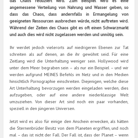
das Chaos reduziert wird. Zum Beispiel wird es eine
angemessene Verteilung von Nahrung und Wasser geben, so
dass das Chaos, dass andernfalls in Ermangelung von
geeigneten Ressourcen ausbrechen würde, nicht auftreten wird.
Während der Zeiten des Chaos gibt es oft einen Schwarzmarkt
und auch dies wird nicht zugelassen werden und unnötig sein.
Ihr werdet jedoch vielerorts auf niedrigeren Ebenen zur Tat
schreiten als auf denen, an die ihr gewöhnt seid. Für eine
Zeitlang wird die Unterhaltung weniger sein. Hollywood wird
unter dem Meer begraben sein – als nur ein Beispiel – und wir
werden aufgrund MEINES Befehls im Netz und in den Medien
hinsichtlich Pornographie einschreiten. Diejenigen, welche diese
Art Unterhaltung bevorzugen werden eingeladen werden, dies
aufzugeben, oder auf eine andere niederklassige Welt
umzuziehen. Von dieser Art sind noch ein paar vorhanden,
speziell in den jüngeren Universen.
Jetzt wird es also für einige den Anschein erwecken, als hätten
die Sternenbrüder Besitz von dem Planeten ergriffen, und noch
mal – das ist nicht der Fall. Der Fall ist, dass der Planet – wenn