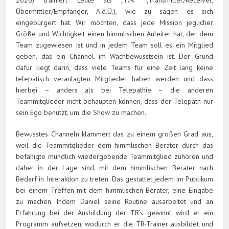
2026) trainiert Leute als „T/R“ (Transmitter/Receiver,
Übermittler/Empfänger, A.d.Ü.), wie zu sagen es sich
eingebürgert hat. Wir möchten, dass jede Mission jeglicher
Größe und Wichtigkeit einen himmlischen Anleiter hat, der dem
Team zugewiesen ist und in jedem Team soll es ein Mitglied
geben, das ein Channel im Wachbewusstsein ist. Der Grund
dafür liegt darin, dass viele Teams für eine Zeit lang keine
telepatisch veranlagten Mitglieder haben werden und dass
hierbei – anders als bei Telepathie – die anderen
Teammitglieder nicht behaupten können, dass der Telepath nur
sein Ego benutzt, um die Show zu machen.
Bewusstes Channeln klammert das zu einem großen Grad aus,
weil die Teammitglieder dem himmlischen Berater durch das
befähigte mündlich wiedergebende Teammitglied zuhören und
daher in der Lage sind, mit dem himmlischen Berater nach
Bedarf in Interaktion zu treten. Das gestattet jedem im Publikum
bei einem Treffen mit dem himmlischen Berater, eine Eingabe
zu machen. Indem Daniel seine Routine ausarbeitet und an
Erfahrung bei der Ausbildung der TR’s gewinnt, wird er ein
Programm aufsetzen, wodurch er die TR-Trainer ausbildet und