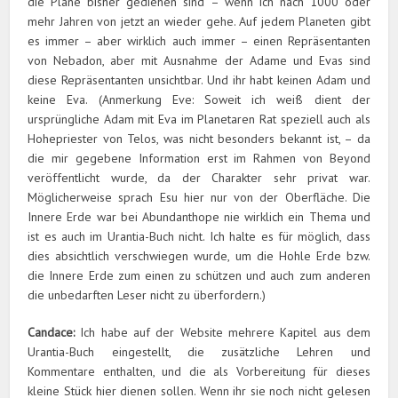
die Pläne bisher gediehen sind – wenn ich nach 1000 oder
mehr Jahren von jetzt an wieder gehe. Auf jedem Planeten gibt
es immer – aber wirklich auch immer – einen Repräsentanten
von Nebadon, aber mit Ausnahme der Adame und Evas sind
diese Repräsentanten unsichtbar. Und ihr habt keinen Adam und
keine Eva. (Anmerkung Eve: Soweit ich weiß dient der
ursprüngliche Adam mit Eva im Planetaren Rat speziell auch als
Hohepriester von Telos, was nicht besonders bekannt ist, – da
die mir gegebene Information erst im Rahmen von Beyond
veröffentlicht wurde, da der Charakter sehr privat war.
Möglicherweise sprach Esu hier nur von der Oberfläche. Die
Innere Erde war bei Abundanthope nie wirklich ein Thema und
ist es auch im Urantia-Buch nicht. Ich halte es für möglich, dass
dies absichtlich verschwiegen wurde, um die Hohle Erde bzw.
die Innere Erde zum einen zu schützen und auch zum anderen
die unbedarften Leser nicht zu überfordern.)
Candace:
Ich habe auf der Website mehrere Kapitel aus dem
Urantia-Buch eingestellt, die zusätzliche Lehren und
Kommentare enthalten, und die als Vorbereitung für dieses
kleine Stück hier dienen sollen. Wenn ihr sie noch nicht gelesen