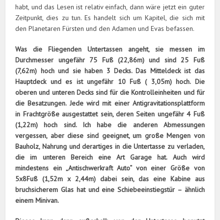
habt, und das Lesen ist relativ einfach, dann wäre jetzt ein guter
Zeitpunkt, dies zu tun. Es handelt sich um Kapitel, die sich mit
den Planetaren Fürsten und den Adamen und Evas befassen.
Was die Fliegenden Untertassen angeht, sie messen im
Durchmesser ungefähr 75 Fuß (22,86m) und sind 25 Fuß
(7,62m) hoch und sie haben 3 Decks. Das Mitteldeck ist das
Hauptdeck und es ist ungefähr 10 Fuß ( 3,05m) hoch. Die
oberen und unteren Decks sind für die Kontrolleinheiten und für
die Besatzungen. Jede wird mit einer Antigravitationsplattform
in Frachtgröße ausgestattet sein, deren Seiten ungefähr 4 Fuß
(1,22m) hoch sind. Ich habe die anderen Abmessungen
vergessen, aber diese sind geeignet, um große Mengen von
Bauholz, Nahrung und derartiges in die Untertasse zu verladen,
die im unteren Bereich eine Art Garage hat. Auch wird
mindestens ein „Antischwerkraft Auto“ von einer Größe von
5x8Fuß (1,52m x 2,44m) dabei sein, das eine Kabine aus
bruchsicherem Glas hat und eine Schiebeeinstiegstür – ähnlich
einem Minivan.