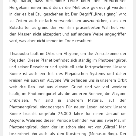
liegt daran, dass bestimmte Leute unter den erleuchteten
Hergekommenen nicht durch die Methode gekreuzigt wurden,
in der es bei Esu geschehen ist. Der Begriff „Kreuzigung“ wird
zu Zeiten auch einfach verwendet um auszudrücken, dass der
Botschafter aufgrund der von ihm präsentierten Wahrheit von
den Massen nicht akzeptiert und auf andere Weise angegriffen
wird, was aber nicht immer im Tode resultiert.
Thiaoouba läuft im Orbit um Alcyone, um die Zentralsonne der
Plejaden. Dieser Planet befindet sich ständig im Photonengürtel
und seiner Bewohner sind spirituell sehr fortgeschritten. Unsere
Sonne ist auch ein Teil des Plejadischen Systems und daher
kreisen wir auch um Alcyone. Wir befinden uns in unserem Orbit
weit draußen und aus diesem Grund sind wir viel weniger
häufig im Photonengürtel als die anderen Sonnen, die Alcyone
umkreisen. Wir sind in anderem Material auf den
Photonengürtel eingegangen. Für neuer Leser jedoch: Unsere
Sonne braucht ungefähr 26.000 Jahre für einen Umlauf um
Alcyone. Während dieser Periode befinden wir uns zwei Mal im
Photonengürtel, denn der ist schon eine Art von „Gürtel“. Man
bezeichnet ihn auch als den Klosterring (Monastic Ring). Der