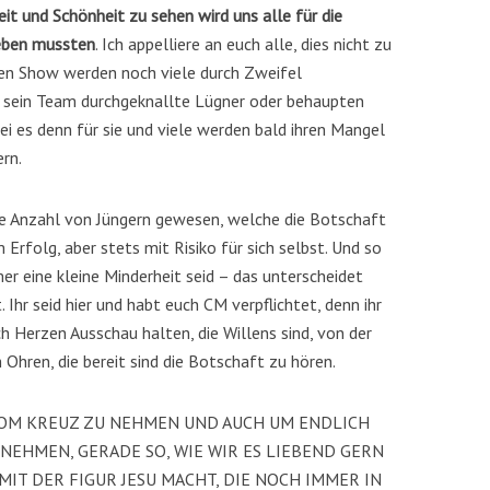
heit und Schönheit zu sehen wird uns alle für die
leben mussten
. Ich appelliere an euch alle, dies nicht zu
alen Show werden noch viele durch Zweifel
 sein Team durchgeknallte Lügner oder behaupten
 sei es denn für sie und viele werden bald ihren Mangel
rn.
ine Anzahl von Jüngern gewesen, welche die Botschaft
 Erfolg, aber stets mit Risiko für sich selbst. Und so
er eine kleine Minderheit seid – das unterscheidet
. Ihr seid hier und habt euch CM verpflichtet, denn ihr
ach Herzen Ausschau halten, die Willens sind, von der
 Ohren, die bereit sind die Botschaft zu hören.
 VOM KREUZ ZU NEHMEN UND AUCH UM ENDLICH
NEHMEN, GERADE SO, WIE WIR ES LIEBEND GERN
MIT DER FIGUR JESU MACHT, DIE NOCH IMMER IN