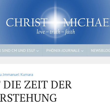
 SIND CM UND ESU?
PHÖNIX-JOURNALE
NEWSBLO
u Jmmanuel Kumara
T DIE ZEIT DER
ERSTEHUNG