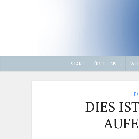
START
ÜBER UNS
WER
Es
DIES IS
AUF