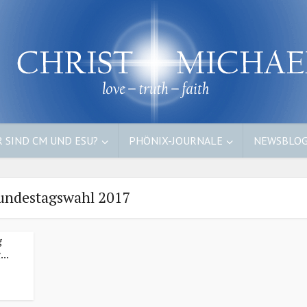
 SIND CM UND ESU?
PHÖNIX-JOURNALE
NEWSBLO
Bundestagswahl 2017
g
..