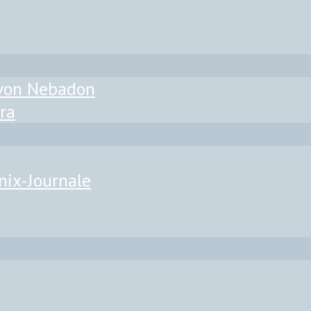
 von Nebadon
ra
nix-Journale