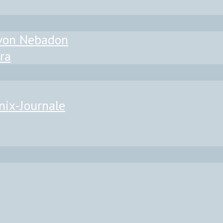
 von Nebadon
ra
nix-Journale