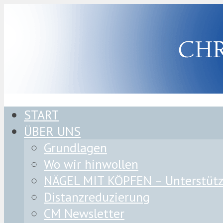
START
ÜBER UNS
Grundlagen
Wo wir hinwollen
NÄGEL MIT KÖPFEN – Unterstützu
Distanzreduzierung
CM Newsletter