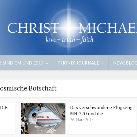
 SIND CM UND ESU?
PHÖNIX-JOURNALE
NEWSBLO
kosmische Botschaft
DIR
Das verschwundene Flugzeug
MH-370 und die...
26. März 2014