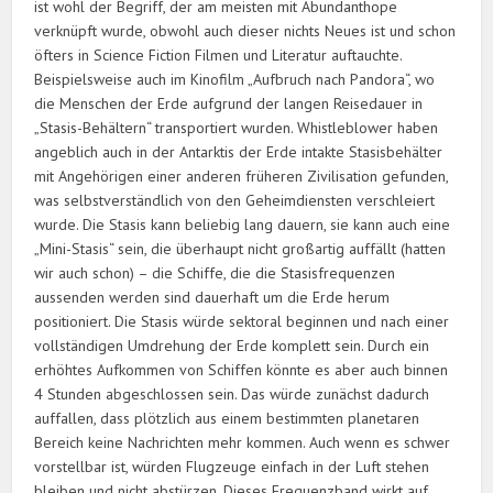
ist wohl der Begriff, der am meisten mit Abundanthope
verknüpft wurde, obwohl auch dieser nichts Neues ist und schon
öfters in Science Fiction Filmen und Literatur auftauchte.
Beispielsweise auch im Kinofilm „Aufbruch nach Pandora“, wo
die Menschen der Erde aufgrund der langen Reisedauer in
„Stasis-Behältern“ transportiert wurden. Whistleblower haben
angeblich auch in der Antarktis der Erde intakte Stasisbehälter
mit Angehörigen einer anderen früheren Zivilisation gefunden,
was selbstverständlich von den Geheimdiensten verschleiert
wurde. Die Stasis kann beliebig lang dauern, sie kann auch eine
„Mini-Stasis“ sein, die überhaupt nicht großartig auffällt (hatten
wir auch schon) – die Schiffe, die die Stasisfrequenzen
aussenden werden sind dauerhaft um die Erde herum
positioniert. Die Stasis würde sektoral beginnen und nach einer
vollständigen Umdrehung der Erde komplett sein. Durch ein
erhöhtes Aufkommen von Schiffen könnte es aber auch binnen
4 Stunden abgeschlossen sein. Das würde zunächst dadurch
auffallen, dass plötzlich aus einem bestimmten planetaren
Bereich keine Nachrichten mehr kommen. Auch wenn es schwer
vorstellbar ist, würden Flugzeuge einfach in der Luft stehen
bleiben und nicht abstürzen. Dieses Frequenzband wirkt auf