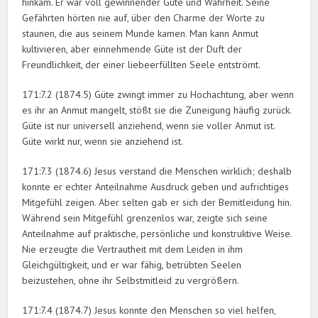
hinkam. Er war voll gewinnender Güte und Wahrheit. Seine
Gefährten hörten nie auf, über den Charme der Worte zu
staunen, die aus seinem Munde kamen. Man kann Anmut
kultivieren, aber einnehmende Güte ist der Duft der
Freundlichkeit, der einer liebeerfüllten Seele entströmt.
171:7.2 (1874.5) Güte zwingt immer zu Hochachtung, aber wenn
es ihr an Anmut mangelt, stößt sie die Zuneigung häufig zurück.
Güte ist nur universell anziehend, wenn sie voller Anmut ist.
Güte wirkt nur, wenn sie anziehend ist.
171:7.3 (1874.6) Jesus verstand die Menschen wirklich; deshalb
konnte er echter Anteilnahme Ausdruck geben und aufrichtiges
Mitgefühl zeigen. Aber selten gab er sich der Bemitleidung hin.
Während sein Mitgefühl grenzenlos war, zeigte sich seine
Anteilnahme auf praktische, persönliche und konstruktive Weise.
Nie erzeugte die Vertrautheit mit dem Leiden in ihm
Gleichgültigkeit, und er war fähig, betrübten Seelen
beizustehen, ohne ihr Selbstmitleid zu vergrößern.
171:7.4 (1874.7) Jesus konnte den Menschen so viel helfen,