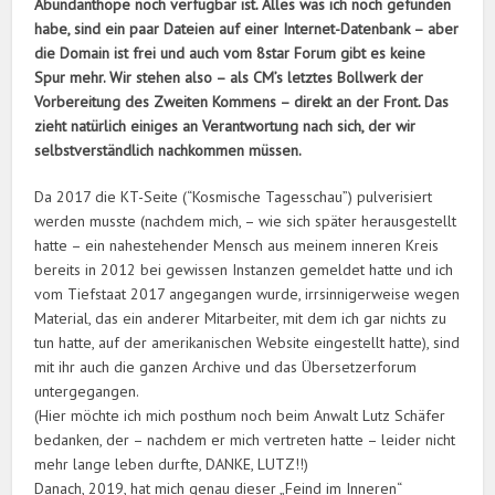
Abundanthope noch verfügbar ist. Alles was ich noch gefunden
habe, sind ein paar Dateien auf einer Internet-Datenbank – aber
die Domain ist frei und auch vom 8star Forum gibt es keine
Spur mehr. Wir stehen also – als CM’s letztes Bollwerk der
Vorbereitung des Zweiten Kommens – direkt an der Front. Das
zieht natürlich einiges an Verantwortung nach sich, der wir
selbstverständlich nachkommen müssen.
Da 2017 die KT-Seite (“Kosmische Tagesschau”) pulverisiert
werden musste (nachdem mich, – wie sich später herausgestellt
hatte – ein nahestehender Mensch aus meinem inneren Kreis
bereits in 2012 bei gewissen Instanzen gemeldet hatte und ich
vom Tiefstaat 2017 angegangen wurde, irrsinnigerweise wegen
Material, das ein anderer Mitarbeiter, mit dem ich gar nichts zu
tun hatte, auf der amerikanischen Website eingestellt hatte), sind
mit ihr auch die ganzen Archive und das Übersetzerforum
untergegangen.
(Hier möchte ich mich posthum noch beim Anwalt Lutz Schäfer
bedanken, der – nachdem er mich vertreten hatte – leider nicht
mehr lange leben durfte, DANKE, LUTZ!!)
Danach, 2019, hat mich genau dieser „Feind im Inneren“