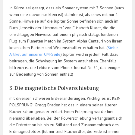
In Kürze sei gesagt, dass ein Sonnensystem mit 2 Sonnen (auch
wenn eine davon nur klein ist) stabiler ist, als eines mit nur 1
Sonne. Hinweise auf die Jupiter Sonne befinden sich auch im
Buch „Jenseits der Lichtmauer“ von Elisabeth Klarer, die die
einschlägigen Hinweise auf einem physisch stattgefundenen
Flug zum Planeten Meton im System Alpha Centauri von ihrem
kosmischen Partner und Wissenschaftler erhalten hat. (
Siehe
Artikel auf unserer CM-Seite
) Jupiter wird in jedem Fall dazu
beitragen, die Schwingung im System anzuheben. Ebenfalls
hilfreich ist die Lektüre vom Phönix-Journal Nr. 31, das einiges
zur Bedeutung von Sonnen enthält)
3. Die magnetische Polverschiebung
mit diversen schweren Erdveränderungen. Wichtig, es ist KEIN
POLSPRUNG! Gregg Braden hat das in einem seiner älteren
Bücher schon genauer erklärt. Einen Polsprung würde hier
niemand überleben. Bei der Polverschiebung verlangsamt sich
die Erdrotation bis hin zu Stillstand und Zusammenbruch des
Erdmagnetfeldes (tut mir leid, Flacherdler, die Erde ist immer