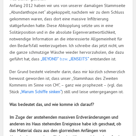
Anfang 2012 haben wir uns von unserer damaligen Stammseite
„Abundanthope.net“ abgekoppelt, nachdem wir zu dem Schluss
gekommen waren, dass dort eine massive Infiltrierung
stattgefunden hatte. Diese Abkopplung setzte uns in eine
Solitärposition und in die absolute Eigenverantwortlichkeit,
notwendige Information an die interessierte Allgemeinheit für
den Bedarfsfall weiterzugeben. Ich schreibe das jetzt nicht, um
die ganze schmutzige Wäsche wieder hervorzuholen, die dazu
geführt hat, dass
„BEYOND“
bzw.
„JENSEITS“
entstanden ist.
Der Grund besteht vielmehr darin, dass mir kürzlich schmerzlich
bewusst geworden ist, dass unser „Stammhaus des Zweiten
Kommens im Sinne von CM“, – ganz wie prophezeit – (vgl. das
Stück
„Warum Schiffe sinken“
) still und leise untergegangen ist.
Was bedeutet das, und wie komme ich darauf?
Im Zuge der anstehenden massiven Erdveränderungen und
anderen ins Haus stehenden Ereignisse habe ich geschaut, ob
das Material dazu aus den glorreichen Anfängen von