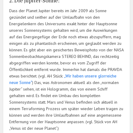
2. Die Jupiter-Sonne:
Dass der Planet Jupiter bereits im Jahr 2009 als Sonne
gezündet und seither auf der Umlaufbahn von den
Energielenkern des Universums exakt hinter der Hauptsonne
unseres Sonnensystems gehalten wird, um die Auswirkungen
auf das Energiegefüge der Erde noch etwas abzupuffern, mag
einigen als zu phantastisch erscheinen, um geglaubt werden zu
können. Es gibt aber ein gesichertes Beweisphoto von der NASA
Sonnenbeobachtungskamera STEREO BEHIND, das rechtzeitig
abgegriffen werden konnte, bevor es vom Zugriff der
Öffentlichkeit entfernt wurde. Immerhin hat damals die PRAVDA
etwas berichtet. (vgl. AH Stück:
„Wir haben unsere glorreiche
neue Sonne“
) Das, was Astronomen aktuell als den „normalen
Jupiter“ sehen, ist ein Hologramm, das von einem Schiff
gehalten wird. Es findet ein Umbau des kompletten
Sonnensystems statt. Mars und Venus befinden sich aktuell in
einem Terraforming Prozess um später wieder Leben tragen zu
können und werden ihre Umlaufbahnen auf eine angemessene
Entfernung von der Hauptsonne anpassen. (vgl. Stück von AH
„Venus ist der neue Planet“.)