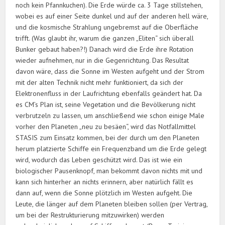
noch kein Pfannkuchen). Die Erde würde ca. 3 Tage stillstehen,
wobei es auf einer Seite dunkel und auf der anderen hell wäre,
und die kosmische Strahlung ungebremst auf die Oberfläche
trifft. (Was glaubt ihr, warum die ganzen „Eliten“ sich überall
Bunker gebaut haben?!) Danach wird die Erde ihre Rotation
wieder aufnehmen, nur in die Gegenrichtung. Das Resultat
davon wäre, dass die Sonne im Westen aufgeht und der Strom
mit der alten Technik nicht mehr funktioniert, da sich der
Elektronenfluss in der Laufrichtung ebenfalls geändert hat. Da
es CM’s Plan ist, seine Vegetation und die Bevölkerung nicht
verbrutzeln zu lassen, um anschließend wie schon einige Male
vorher den Planeten „neu zu besäen“, wird das Notfallmittel
STASIS zum Einsatz kommen, bei der durch um den Planeten
herum platzierte Schiffe ein Frequenzband um die Erde gelegt
wird, wodurch das Leben geschützt wird. Das ist wie ein
biologischer Pausenknopf, man bekommt davon nichts mit und
kann sich hinterher an nichts erinnern, aber natürlich fällt es
dann auf, wenn die Sonne plötzlich im Westen aufgeht. Die
Leute, die länger auf dem Planeten bleiben sollen (per Vertrag,
um bei der Restrukturierung mitzuwirken) werden