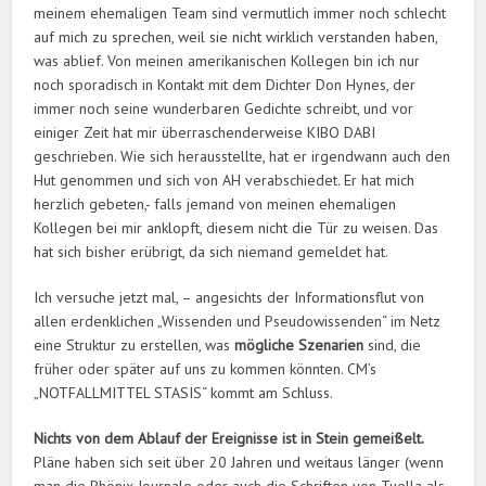
meinem ehemaligen Team sind vermutlich immer noch schlecht
auf mich zu sprechen, weil sie nicht wirklich verstanden haben,
was ablief. Von meinen amerikanischen Kollegen bin ich nur
noch sporadisch in Kontakt mit dem Dichter Don Hynes, der
immer noch seine wunderbaren Gedichte schreibt, und vor
einiger Zeit hat mir überraschenderweise KIBO DABI
geschrieben. Wie sich herausstellte, hat er irgendwann auch den
Hut genommen und sich von AH verabschiedet. Er hat mich
herzlich gebeten,- falls jemand von meinen ehemaligen
Kollegen bei mir anklopft, diesem nicht die Tür zu weisen. Das
hat sich bisher erübrigt, da sich niemand gemeldet hat.
Ich versuche jetzt mal, – angesichts der Informationsflut von
allen erdenklichen „Wissenden und Pseudowissenden“ im Netz
eine Struktur zu erstellen, was
mögliche Szenarien
sind, die
früher oder später auf uns zu kommen könnten. CM’s
„NOTFALLMITTEL STASIS“ kommt am Schluss.
Nichts von dem Ablauf der Ereignisse ist in Stein gemeißelt.
Pläne haben sich seit über 20 Jahren und weitaus länger (wenn