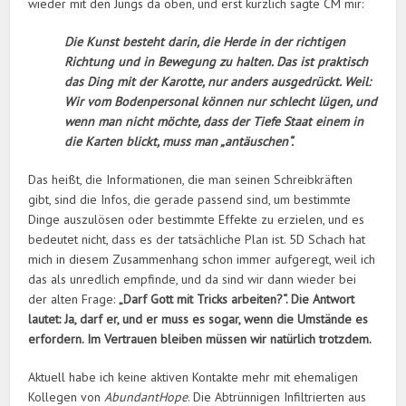
wieder mit den Jungs da oben, und erst kürzlich sagte CM mir:
Die Kunst besteht darin, die Herde in der richtigen
Richtung und in Bewegung zu halten. Das ist praktisch
das Ding mit der Karotte, nur anders ausgedrückt. Weil:
Wir vom Bodenpersonal können nur schlecht lügen, und
wenn man nicht möchte, dass der Tiefe Staat einem in
die Karten blickt, muss man „antäuschen“.
Das heißt, die Informationen, die man seinen Schreibkräften
gibt, sind die Infos, die gerade passend sind, um bestimmte
Dinge auszulösen oder bestimmte Effekte zu erzielen, und es
bedeutet nicht, dass es der tatsächliche Plan ist. 5D Schach hat
mich in diesem Zusammenhang schon immer aufgeregt, weil ich
das als unredlich empfinde, und da sind wir dann wieder bei
der alten Frage:
„Darf Gott mit Tricks arbeiten?“. Die Antwort
lautet: Ja, darf er, und er muss es sogar, wenn die Umstände es
erfordern. Im Vertrauen bleiben müssen wir natürlich trotzdem.
Aktuell habe ich keine aktiven Kontakte mehr mit ehemaligen
Kollegen von
AbundantHope
. Die Abtrünnigen Infiltrierten aus