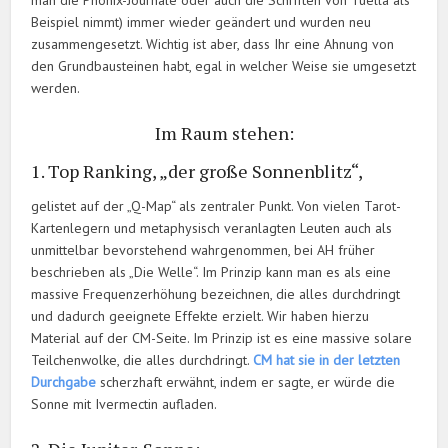
man die Phönix-Journale oder auch die Schriften von Tuella als
Beispiel nimmt) immer wieder geändert und wurden neu
zusammengesetzt. Wichtig ist aber, dass Ihr eine Ahnung von
den Grundbausteinen habt, egal in welcher Weise sie umgesetzt
werden.
Im Raum stehen:
1. Top Ranking, „der große Sonnenblitz“,
gelistet auf der „Q-Map“ als zentraler Punkt. Von vielen Tarot-
Kartenlegern und metaphysisch veranlagten Leuten auch als
unmittelbar bevorstehend wahrgenommen, bei AH früher
beschrieben als „Die Welle“. Im Prinzip kann man es als eine
massive Frequenzerhöhung bezeichnen, die alles durchdringt
und dadurch geeignete Effekte erzielt. Wir haben hierzu
Material auf der CM-Seite. Im Prinzip ist es eine massive solare
Teilchenwolke, die alles durchdringt.
CM hat sie in der letzten
Durchgabe
scherzhaft erwähnt, indem er sagte, er würde die
Sonne mit Ivermectin aufladen.