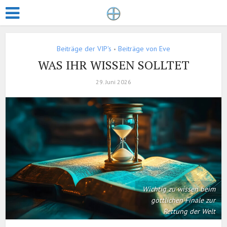
Beiträge der VIP's
Beiträge von Eve
•
WAS IHR WISSEN SOLLTET
29. Juni 2026
Wichtig zu wissen beim
göttlichen Finale zur
Rettung der Welt