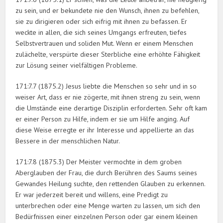
zu sein, und er bekundete nie den Wunsch, ihnen zu befehlen,
sie zu dirigieren oder sich eifrig mit ihnen zu befassen. Er
weckte in allen, die sich seines Umgangs erfreuten, tiefes
Selbstvertrauen und soliden Mut. Wenn er einem Menschen
zulächelte, verspürte dieser Sterbliche eine erhöhte Fähigkeit
zur Lösung seiner vielfältigen Probleme.
171:7.7 (1875.2) Jesus liebte die Menschen so sehr und in so
weiser Art, dass er nie zögerte, mit ihnen streng zu sein, wenn
die Umstände eine derartige Disziplin erforderten. Sehr oft kam
er einer Person zu Hilfe, indem er sie um Hilfe anging. Auf
diese Weise erregte er ihr Interesse und appellierte an das
Bessere in der menschlichen Natur.
171:7.8 (1875.3) Der Meister vermochte in dem groben
Aberglauben der Frau, die durch Berühren des Saums seines
Gewandes Heilung suchte, den rettenden Glauben zu erkennen.
Er war jederzeit bereit und willens, eine Predigt zu
unterbrechen oder eine Menge warten zu lassen, um sich den
Bedürfnissen einer einzelnen Person oder gar einem kleinen