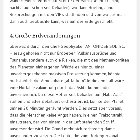
wahrscheinlich vorher auf Schiffe gebeamt (Beam-Training
nachts läuft schon seit Dekaden), wo dann Briefings und
Besprechungen mit den VIP’s stattfinden und von wo aus man
dann auch beobachte kann, was auf der Erde geschieht.
4. Große Erdveränderungen
überwacht durch den Chef-Geophysiker ANTONIOSE SOLTEC.
Hierzu gehören nicht nur Erdbeben, Vulkanausbrüche und
Tsunamis, sondern auch die Risiken, die mit den Methanvorräten
des Planeten einhergehen. Würde es hier zu einer
unvorhergesehenen massiven Freisetzung kommen, könnte
buchstäblich die Atmosphäre „abfackeln“. In diesem Fall wäre
eine Notfall-Evakuierung durch das Ashtarkommando
unvermeidlich. Da diese Helfer seit Dekaden auf „Habt Acht“
stehen und alles detailliert orchestriert ist, könnte der Planet
binnen 20 Minuten geräumt werden. Dies setzt aber voraus,
dass die Menschen keine Angst haben, in einen Traktorstrahl
einzutreten, der von einem in der Luft stehenden Schiff
ausgesendet wird. Ein Grund mehr, sich rechtzeitig damit
auseinander zu setzen. Die Leute, die zum Bodenpersonal