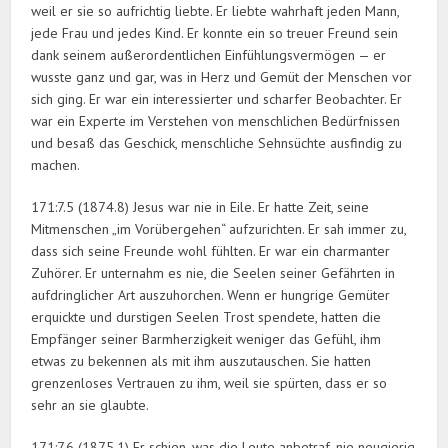
weil er sie so aufrichtig liebte. Er liebte wahrhaft jeden Mann,
jede Frau und jedes Kind. Er konnte ein so treuer Freund sein
dank seinem außerordentlichen Einfühlungsvermögen — er
wusste ganz und gar, was in Herz und Gemüt der Menschen vor
sich ging. Er war ein interessierter und scharfer Beobachter. Er
war ein Experte im Verstehen von menschlichen Bedürfnissen
und besaß das Geschick, menschliche Sehnsüchte ausfindig zu
machen.
171:7.5 (1874.8) Jesus war nie in Eile. Er hatte Zeit, seine
Mitmenschen „im Vorübergehen“ aufzurichten. Er sah immer zu,
dass sich seine Freunde wohl fühlten. Er war ein charmanter
Zuhörer. Er unternahm es nie, die Seelen seiner Gefährten in
aufdringlicher Art auszuhorchen. Wenn er hungrige Gemüter
erquickte und durstigen Seelen Trost spendete, hatten die
Empfänger seiner Barmherzigkeit weniger das Gefühl, ihm
etwas zu bekennen als mit ihm auszutauschen. Sie hatten
grenzenloses Vertrauen zu ihm, weil sie spürten, dass er so
sehr an sie glaubte.
171:7.6 (1875.1) Er schien, was die Leute anbetraf, nie neugierig