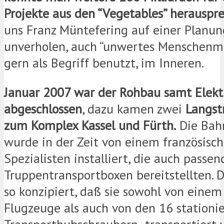
Projekte aus den “Vegetables” herauspr
uns Franz Müntefering auf einer Planun
unverholen, auch “unwertes Menschenma
gern als Begriff benutzt, im Inneren.
Januar 2007 war der Rohbau samt Elekt
abgeschlossen
, dazu kamen zwei
Langst
zum Komplex Kassel und Fürth.
Die Bah
wurde in der Zeit von einem französisc
Spezialisten installiert, die auch passe
Truppentransportboxen bereitstellten. D
so konzipiert, daß sie sowohl von eine
Flugzeuge als auch von den 16 stationi