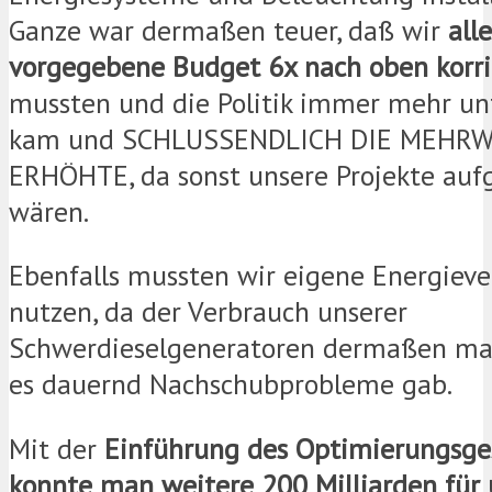
Ganze war dermaßen teuer, daß wir
all
vorgegebene Budget 6x nach oben korri
mussten und die Politik immer mehr u
kam und SCHLUSSENDLICH DIE MEHR
ERHÖHTE, da sonst unsere Projekte aufg
wären.
Ebenfalls mussten wir eigene Energieve
nutzen, da der Verbrauch unserer
Schwerdieselgeneratoren dermaßen mas
es dauernd Nachschubprobleme gab.
Mit der
Einführung des Optimierungsge
konnte man weitere 200 Milliarden für 