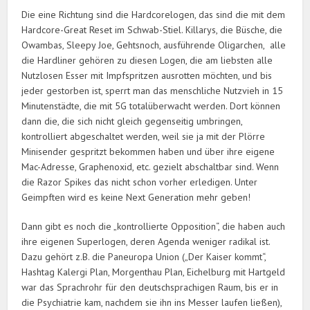
Die eine Richtung sind die Hardcorelogen, das sind die mit dem
Hardcore-Great Reset im Schwab-Stiel. Killarys, die Büsche, die
Owambas, Sleepy Joe, Gehtsnoch, ausführende Oligarchen, alle
die Hardliner gehören zu diesen Logen, die am liebsten alle
Nutzlosen Esser mit Impfspritzen ausrotten möchten, und bis
jeder gestorben ist, sperrt man das menschliche Nutzvieh in 15
Minutenstädte, die mit 5G totalüberwacht werden. Dort können
dann die, die sich nicht gleich gegenseitig umbringen,
kontrolliert abgeschaltet werden, weil sie ja mit der Plörre
Minisender gespritzt bekommen haben und über ihre eigene
Mac-Adresse, Graphenoxid, etc. gezielt abschaltbar sind. Wenn
die Razor Spikes das nicht schon vorher erledigen. Unter
Geimpften wird es keine Next Generation mehr geben!
Dann gibt es noch die „kontrollierte Opposition“, die haben auch
ihre eigenen Superlogen, deren Agenda weniger radikal ist.
Dazu gehört z.B. die Paneuropa Union („Der Kaiser kommt“,
Hashtag Kalergi Plan, Morgenthau Plan, Eichelburg mit Hartgeld
war das Sprachrohr für den deutschsprachigen Raum, bis er in
die Psychiatrie kam, nachdem sie ihn ins Messer laufen ließen),