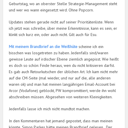
Geburtstag, wo an oberster Stelle Strategie-Management steht
und wer wo wann eingesetzt wird. Ohne Popcorn.
Updates stehen gerade nicht auf seiner Prioritätenliste. Wenn
ich jetzt was schreibe, über meine Erkenntnisse, kann es sein, er
klinkt sich kurz ein, oder auch nicht. Gilt auch für Esu.
Mit meinem Brandbrief an die Weißhüte
scheine ich ein
bisschen was losgetreten zu haben. Jedenfalls sind/waren
gewisse Leute auf irdischer Ebene ziemlich angepisst. Wie heißt
es doch so schön: Finde heraus, wen du nicht kritisieren darfst.
Es gab auch Retourkutschen der üblichen Art. Ich kam nicht mehr
auf die CM-Seite (mal wieder, und nur auf die, alle anderen
waren ok) und man hat meinen langjährigen Email-Account bei
Arcor (Vodafone) geblockt, PW kompromittiert, werde ihn wohl
abschreiben müssen. Abgesehen von weiteren Kleinigkeiten.
Jedenfalls lasse ich mich nicht mundtot machen.
In den Kommentaren hat jemand gepostet, dass man meinen
könnte, Simon Parkes hätte meinen Brandbrief gelesen. Der