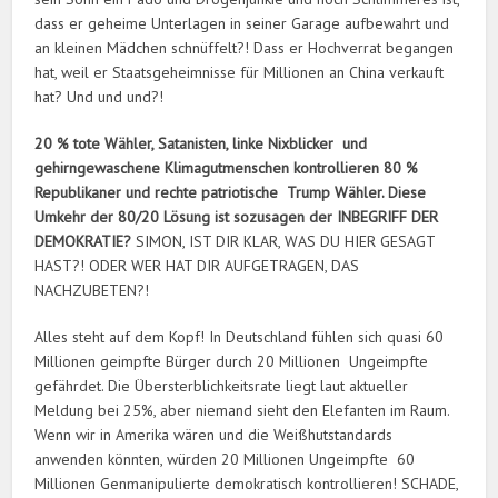
dass er geheime Unterlagen in seiner Garage aufbewahrt und
an kleinen Mädchen schnüffelt?! Dass er Hochverrat begangen
hat, weil er Staatsgeheimnisse für Millionen an China verkauft
hat? Und und und?!
20 % tote Wähler, Satanisten, linke Nixblicker und
gehirngewaschene Klimagutmenschen kontrollieren 80 %
Republikaner und rechte patriotische Trump Wähler. Diese
Umkehr der 80/20 Lösung ist sozusagen der INBEGRIFF DER
DEMOKRATIE?
SIMON, IST DIR KLAR, WAS DU HIER GESAGT
HAST?! ODER WER HAT DIR AUFGETRAGEN, DAS
NACHZUBETEN?!
Alles steht auf dem Kopf! In Deutschland fühlen sich quasi 60
Millionen geimpfte Bürger durch 20 Millionen Ungeimpfte
gefährdet. Die Übersterblichkeitsrate liegt laut aktueller
Meldung bei 25%, aber niemand sieht den Elefanten im Raum.
Wenn wir in Amerika wären und die Weißhutstandards
anwenden könnten, würden 20 Millionen Ungeimpfte 60
Millionen Genmanipulierte demokratisch kontrollieren! SCHADE,