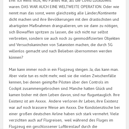
Eve: Ich weiß nicht, wo Parkes war, als die Covid Lockdowns
waren. DAS WAR AUCH EINE WELTWEITE OPERATION. Oder wie
nennt man das sonst, wenn gleichzeitig alle Länder/Kontinente
dicht machen und ihre Bevölkerungen mit den drastischsten und
abartigsten Maßnahmen drangsalieren, um sie dann zu nötigen,
sich Biowaffen spritzen zu lassen, die sich nicht nur selbst
verbreiten, sondern sie auch noch zu genmodifizierten Objekten
und Versuchskaninchen von Satanisten machen, die durch 5G
willenlos gemacht und nach Belieben übernommen werden
können?
Man kann immer noch in ein Flugzeug steigen. Ja, das kann man.
Aber viele tun es nicht mehr, weil sie die vielen Zwischenfälle
kennen, bei denen geimpfte Piloten über den Controls im
Cockpit zusammengebrochen sind. Manche hatten Glück und
kamen bisher mit dem Leben davon, sind nur fluguntauglich. Ihre
Existenz ist am Axxxx. Andere verloren ihr Leben, ihre Existenz
war auf noch krassere Weise am Axxxx. Die Kondolenztische bei
einer großen deutschen Airline haben sich stark vermehrt. Viele
verzichten auch auf Flugreisen, weil während des Fluges im
Flugzeug ein geschlossener Luftkreislauf durch die