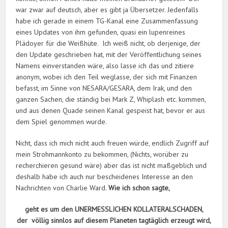
war zwar auf deutsch, aber es gibt ja Übersetzer. Jedenfalls
habe ich gerade in einem TG-Kanal eine Zusammenfassung
eines Updates von ihm gefunden, quasi ein lupenreines
Plädoyer für die Weißhüte. Ich weiß nicht, ob derjenige, der
den Update geschrieben hat, mit der Veröffentlichung seines
Namens einverstanden wäre, also lasse ich das und zitiere
anonym, wobei ich den Teil weglasse, der sich mit Finanzen
befasst, im Sinne von NESARA/GESARA, dem Irak, und den
ganzen Sachen, die ständig bei Mark Z, Whiplash etc. kommen,
und aus denen Quade seinen Kanal gespeist hat, bevor er aus
dem Spiel genommen wurde.
Nicht, dass ich mich nicht auch freuen würde, endlich Zugriff auf
mein Strohmannkonto zu bekommen, (Nichts, worüber zu
recherchieren gesund wäre) aber das ist nicht maßgeblich und
deshalb habe ich auch nur bescheidenes Interesse an den
Nachrichten von Charlie Ward.
Wie ich schon sagte,
geht es um den UNERMESSLICHEN KOLLATERALSCHADEN,
der völlig sinnlos auf diesem Planeten tagtäglich erzeugt wird,