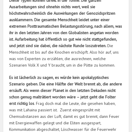
Diese Typen können direkt in die Tonne. Die ganzen
Ausarbeitungen sind ohnehin nichts wert, weil sie
höchstwahrscheinlich die Auswirkungen der Genozidspritzen
ausklammern. Die gesamte Menschheit leidet unter einer
extremen Posttraumatischen Belastungsstörung, nach allem, was
ihr in den letzten Jahren von den Globalisten angetan worden
ist. Aufarbeitung hat öffentlich so gut wie nicht stattgefunden,
und jetzt sind sie dabei, die nächste Runde loszutreten.
Die
Menschheit ist bis auf die Knochen erschöpft. Also hör auf, uns
was von Experten zu erzählen, die ausrechnen, welche
Szenarien Volk X und Y braucht, um in die Pötte zu kommen.
Es ist lächerlich zu sagen, es würde kein apokalyptisches
Szenario geben. Die eine Hälfte der Welt brennt ab, die andere
ersäuft. Als wenn dieser Planet in den letzten Dekaden nicht
schon genug malträtiert worden wäre – jetzt geht die Folter
erst richtig los
. Frag doch mal die Leute, die gesehen haben,
was mit Lahaina passiert ist. Zuerst eingesprüht mit
Chemsubstanzen aus der Luft, damit es gut brennt, dann Feuer
mit Energiewaffen gelegt und die Eliten ausgespart,
Kommunikation abgeschaltet, Löschwasser für die Feuerwehr