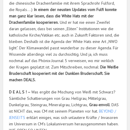
die chinesische Drachenfamilie mit ihrem Sprachrohr Fulford,
die Royals….)
In einem der neusten Updates vom Fulfi konnte
man ganz klar lesen, dass die White Hats mit der
Drachenfamilie kooperieren.
Und er hat nie einen Zweifel
daran gelassen, dass bei seinen „Eliten“ Institutionen wie die
katholische Kirche/Vatikan etc. auch in Zukunft Faktoren sind, die
bleiben. Deshalb ist die Agenda der White Hats eine Art „NWO
light“. Der Klimawandel passt wunderbar zu dieser Agenda. Für
Wissende allerdings viel zu durchsichtig. Und ja, ich muss
nochmal auf das Phönix-Journal 5 verweisen, wo mir wirklich
der Kragen geplatzt ist. Zum Mitschreiben, nochmal:
Die Weiße
Bruderschaft kooperiert mit der Dunklen Bruderschaft. Sie
machen DEALS.
D E A L S ! –
Was ergibt die Mischung von Weiß mit Schwarz?
Sämtliche Schattierungen von Grau. Hellgrau, Mittelgrau,
Dunkelgrau, Steingrau, Mineralgrau, Lichtgrau,
Grau-envoll
. DAS
ist NICHT das, was CM mit seinem Planeten vor hat.
BEYOND /
JENSEITS
erklärt einiges, was sich unlautere Kräfte / Invasoren
im Universum in CM’s Lokaluniversum herausgenommen haben.