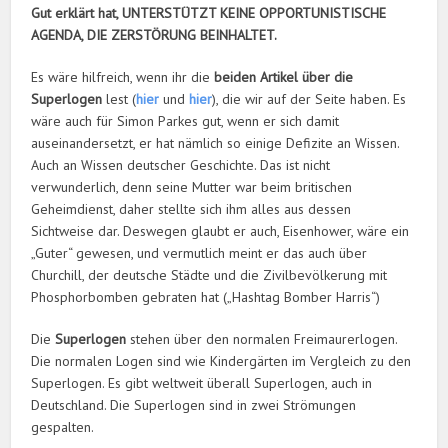
Gut erklärt hat, UNTERSTÜTZT KEINE OPPORTUNISTISCHE
AGENDA, DIE ZERSTÖRUNG BEINHALTET.
Es wäre hilfreich, wenn ihr die
beiden Artikel über die
Superlogen
lest (
hier
und
hier
), die wir auf der Seite haben. Es
wäre auch für Simon Parkes gut, wenn er sich damit
auseinandersetzt, er hat nämlich so einige Defizite an Wissen.
Auch an Wissen deutscher Geschichte. Das ist nicht
verwunderlich, denn seine Mutter war beim britischen
Geheimdienst, daher stellte sich ihm alles aus dessen
Sichtweise dar. Deswegen glaubt er auch, Eisenhower, wäre ein
„Guter“ gewesen, und vermutlich meint er das auch über
Churchill, der deutsche Städte und die Zivilbevölkerung mit
Phosphorbomben gebraten hat („Hashtag Bomber Harris“)
Die
Superlogen
stehen über den normalen Freimaurerlogen.
Die normalen Logen sind wie Kindergärten im Vergleich zu den
Superlogen. Es gibt weltweit überall Superlogen, auch in
Deutschland. Die Superlogen sind in zwei Strömungen
gespalten.