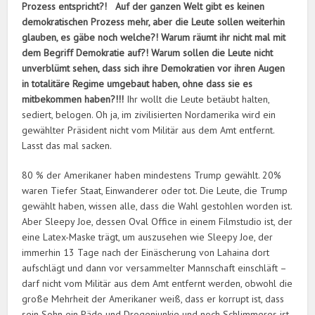
Prozess entspricht?! Auf der ganzen Welt gibt es keinen
demokratischen Prozess mehr, aber die Leute sollen weiterhin
glauben, es gäbe noch welche?! Warum räumt ihr nicht mal mit
dem Begriff Demokratie auf?! Warum sollen die Leute nicht
unverblümt sehen, dass sich ihre Demokratien vor ihren Augen
in totalitäre Regime umgebaut haben, ohne dass sie es
mitbekommen haben?!!!
Ihr wollt die Leute betäubt halten,
sediert, belogen. Oh ja, im zivilisierten Nordamerika wird ein
gewählter Präsident nicht vom Militär aus dem Amt entfernt.
Lasst das mal sacken.
80 % der Amerikaner haben mindestens Trump gewählt. 20%
waren Tiefer Staat, Einwanderer oder tot. Die Leute, die Trump
gewählt haben, wissen alle, dass die Wahl gestohlen worden ist.
Aber Sleepy Joe, dessen Oval Office in einem Filmstudio ist, der
eine Latex-Maske trägt, um auszusehen wie Sleepy Joe, der
immerhin 13 Tage nach der Einäscherung von Lahaina dort
aufschlägt und dann vor versammelter Mannschaft einschläft –
darf nicht vom Militär aus dem Amt entfernt werden, obwohl die
große Mehrheit der Amerikaner weiß, dass er korrupt ist, dass
sein Sohn ein Pädo und Drogenjunkie und noch Schlimmeres ist,