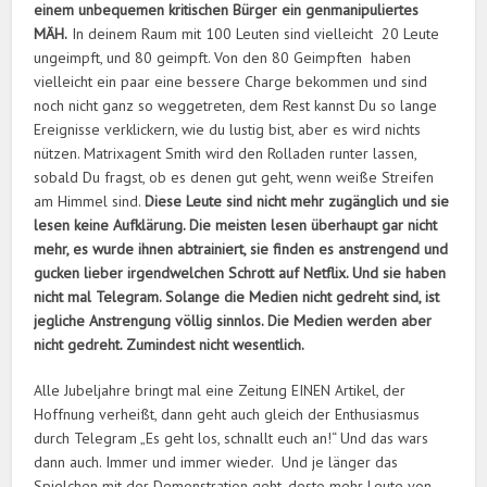
einem unbequemen kritischen Bürger ein genmanipuliertes
MÄH.
In deinem Raum mit 100 Leuten sind vielleicht 20 Leute
ungeimpft, und 80 geimpft. Von den 80 Geimpften haben
vielleicht ein paar eine bessere Charge bekommen und sind
noch nicht ganz so weggetreten, dem Rest kannst Du so lange
Ereignisse verklickern, wie du lustig bist, aber es wird nichts
nützen. Matrixagent Smith wird den Rolladen runter lassen,
sobald Du fragst, ob es denen gut geht, wenn weiße Streifen
am Himmel sind.
Diese Leute sind nicht mehr zugänglich und sie
lesen keine Aufklärung. Die meisten lesen überhaupt gar nicht
mehr, es wurde ihnen abtrainiert, sie finden es anstrengend und
gucken lieber irgendwelchen Schrott auf Netflix. Und sie haben
nicht mal Telegram. Solange die Medien nicht gedreht sind, ist
jegliche Anstrengung völlig sinnlos. Die Medien werden aber
nicht gedreht. Zumindest nicht wesentlich.
Alle Jubeljahre bringt mal eine Zeitung EINEN Artikel, der
Hoffnung verheißt, dann geht auch gleich der Enthusiasmus
durch Telegram „Es geht los, schnallt euch an!“ Und das wars
dann auch. Immer und immer wieder. Und je länger das
Spielchen mit der Demonstration geht, desto mehr Leute von