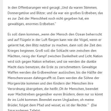
In den Offenbarungen wird gesagt: „Und da waren Stimmen,
Donnergetöse und Blitze; und da war ein großes Erdbeben, das
es zur Zeit der Menschheit noch nicht gegeben hat, ein
gewaltiges, enormes Erdbeben.“
Es soll dann kommen, „wenn der Mensch den Ozean beherrscht
und auf Flügeln in der Luft fliegen kann wie die Vögel, wenn er
gelernt hat, den Blitz nutzbar zu machen, dann soll die Zeit des
Krieges beginnen. Groß soll die Schlacht sein zwischen den
Mächten, riesig der Kampf zwischen Dunkelheit und Licht. Nation
wird sich gegen Nation erheben, und sie werden die dunkle
Macht dazu benutzen, die Erde zu zerschmettern. Gewaltige
Waffen werden die Erdbewohner auslöschen, bis die Hälfte der
Menschenrassen dahingerafft ist. Dann werden die Söhne der
Morgenröte kommen und den Kindern der Menschen ihre
Verordnung übergeben, die heißt: ‚Oh ihr Menschen, beendet
euer Machstreben gegenüber euren Brüdern, denn nur so könnt
ihr ins Licht kommen. Beendet euren Unglauben, oh meine
Brüder, folget dem Pfad und wisset, es ist der Rechte.‘“ (Die
Smaragdenen Tafeln)