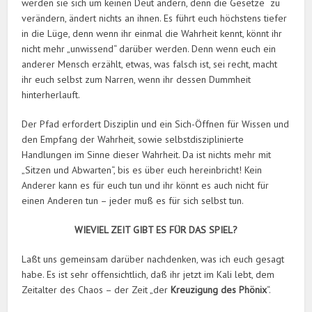
werden sie sich um keinen Deut ändern, denn die Gesetze zu
verändern, ändert nichts an ihnen. Es führt euch höchstens tiefer
in die Lüge, denn wenn ihr einmal die Wahrheit kennt, könnt ihr
nicht mehr „unwissend“ darüber werden. Denn wenn euch ein
anderer Mensch erzählt, etwas, was falsch ist, sei recht, macht
ihr euch selbst zum Narren, wenn ihr dessen Dummheit
hinterherlauft.
Der Pfad erfordert Disziplin und ein Sich-Öffnen für Wissen und
den Empfang der Wahrheit, sowie selbstdisziplinierte
Handlungen im Sinne dieser Wahrheit. Da ist nichts mehr mit
„Sitzen und Abwarten“, bis es über euch hereinbricht! Kein
Anderer kann es für euch tun und ihr könnt es auch nicht für
einen Anderen tun – jeder muß es für sich selbst tun.
WIEVIEL ZEIT GIBT ES FÜR DAS SPIEL?
Laßt uns gemeinsam darüber nachdenken, was ich euch gesagt
habe. Es ist sehr offensichtlich, daß ihr jetzt im Kali lebt, dem
Zeitalter des Chaos – der Zeit „der
Kreuzigung des Phönix
“.