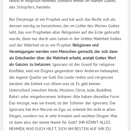
selbst in Anspruch nehmen, sondern immer im Namen Gottes,
des Schöpfers, handeln.
Nur Derjenige ist ein Prophet und hat auch das Recht, sich als
dessen würdig zu bezeichnen, der im Lichte des Wortes Gottes
lebt, das von Propheten aller Religionen auf die Erde gebracht
wurde, denn nur durch sein Leben in der lichten Wahrheit Gottes
und der Wahrheit ist er ein Prophet.
Religionen und
Vereinigungen werden vom Menschen gemacht, der sich dann
als Entscheider über die Wahrheit erhebt, anstatt Gottes Wort
als Ganzes zu belassen.
Ignoranz ist der Grund für religiöse
Konflikte, weil ein Dogma gegenüber dem Anderen behauptet,
die eigene Quelle sei Gott. Die Leute reden und vergessen
darüber die Einheit von Allem was ist. Es gibt keinen
Unterschied zwischen Hindu, Moslem, Christ, Jude, Buddhist,
Baha’i oder eingeborenem Indianer. Alle haben dieselbe Form.
Das einzige, was sie trennt, ist der Schleier der Ignoranz. Die
Ignoranz hat ihre Wurzel im Ego, es erkennt Ihn nicht in allen
Dingen, sondern nur in sehr trivialen und seichten Dingen. Was
ist dann also der beste Name für Gott? IHR KÖNNT ALLES
NEHMEN, WAS EUCH HILFT, SICH AM BESTEN AUF IHN ZU