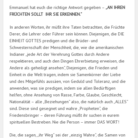
Emmanuel hat euch die richtige Antwort gegeben –
„AN IHREN
FRÜCHTEN SOLLT IHR SIE ERKENNEN.“
In anderen Worten, ihr müßt ihre Taten betrachten, die Früchte
Derer, die Lehrer oder Führer sein können. Diejenigen, die DIE
EINHEIT GOTTES predigen und die Brüder- und
Schwesternschaft der Menschheit, die, wie die amerikanischen
Indianer „jede Art der Verehrung Gottes durch Andere
respektieren, und auch den Dingen Ehrerbietung erweisen, die
Andere als geheiligt ansehen“, Diejenigen, die Frieden und
Einheit in die Welt tragen, indem sie Samenkörner der Liebe
und des Mitgefühls aussäen, von Geduld und Toleranz, und die
anwenden, was sie predigen, indem sie allen Bedürftigen
helfen, ohne Ansehung von Rasse, Farbe, Glaube, Geschlecht,
Nationalität – alle „Beziehungen“ also, die natürlich auch „ALLES“
sind. Diese sind gesegnet und wahre „Propheten“, die
Friedensbringer – deren Führung müßt ihr suchen in eurem
spirituellen Bestreben. Nie die Person – immer DAS WORT!
Die, die sagen, „ihr Weg“ sei der „einzig Wahre“, die Samen von