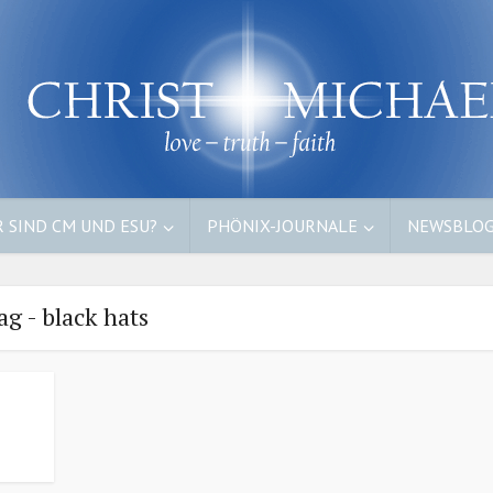
 SIND CM UND ESU?
PHÖNIX-JOURNALE
NEWSBLO
ag - black hats