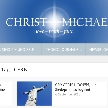
 SIND CM UND ESU?
PHÖNIX-JOURNALE
NEWSBLO
Tag - CERN
s
CM: CERN is DOWN, der
ine
Siedeprozess beginnt
6. September 2015