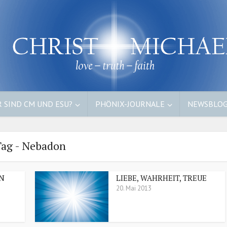
 SIND CM UND ESU?
PHÖNIX-JOURNALE
NEWSBLO
ag - Nebadon
N
LIEBE, WAHRHEIT, TREUE
20. Mai 2013