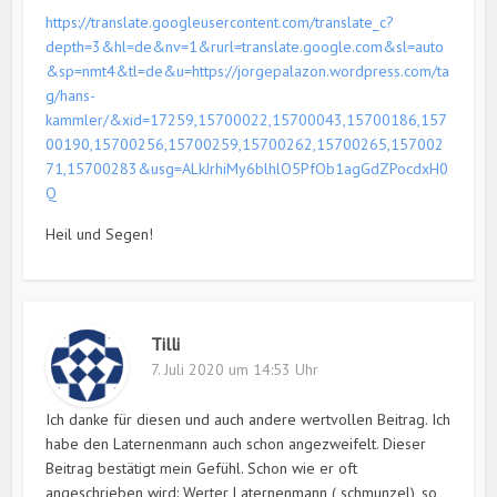
https://translate.googleusercontent.com/translate_c?
depth=3&hl=de&nv=1&rurl=translate.google.com&sl=auto
&sp=nmt4&tl=de&u=https://jorgepalazon.wordpress.com/ta
g/hans-
kammler/&xid=17259,15700022,15700043,15700186,157
00190,15700256,15700259,15700262,15700265,157002
71,15700283&usg=ALkJrhiMy6blhlO5PfOb1agGdZPocdxH0
Q
Heil und Segen!
Tilli
7. Juli 2020 um 14:53 Uhr
Ich danke für diesen und auch andere wertvollen Beitrag. Ich
habe den Laternenmann auch schon angezweifelt. Dieser
Beitrag bestätigt mein Gefühl. Schon wie er oft
angeschrieben wird: Werter Laternenmann ( schmunzel), so