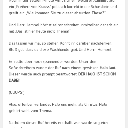
Noch in der selben Minute wirft sich ein weiterer Administrator,
ein „Freiherr von Krauss“ politisch korrekt in die Schusslinie und
greift ein: „Wie kommen Sie zu dieser absurden These?“
Und Herr Hempel höchst selbst schreitet unmittelbar danach ein
mit „Das ist hier heute nicht Thema!“
Das lassen wir mal so stehen. Könnt ihr darüber nachdenken.
Bloß gut, dass es diese Wachhunde gibt. Und Herrn Hempel.
Es sollte aber noch spannender werden. Unter den
Sofaschreibern wurde der Ruf nach einem gewissen
HaJo
laut.
Dieser wurde auch prompt beantwortet:
DER HAJO IST SCHON
DABEI!
(UUUPS!)
Also, offenbar verbindet HaJo uns mehr, als Christus. HaJo
gehört wohl zum Thema.
Nachdem dieser Ruf bereits erschallt war, wurde sogleich