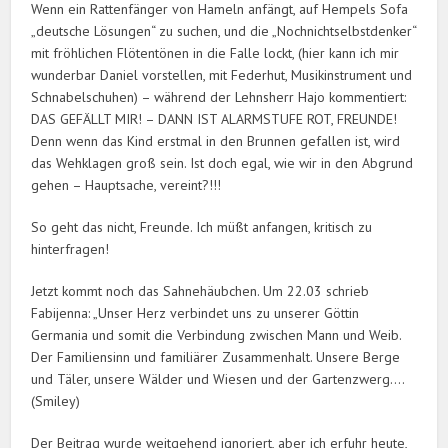
Wenn ein Rattenfänger von Hameln anfängt, auf Hempels Sofa
„deutsche Lösungen“ zu suchen, und die „Nochnichtselbstdenker“
mit fröhlichen Flötentönen in die Falle lockt, (hier kann ich mir
wunderbar Daniel vorstellen, mit Federhut, Musikinstrument und
Schnabelschuhen) – während der Lehnsherr Hajo kommentiert:
DAS GEFÄLLT MIR! – DANN IST ALARMSTUFE ROT, FREUNDE!
Denn wenn das Kind erstmal in den Brunnen gefallen ist, wird
das Wehklagen groß sein. Ist doch egal, wie wir in den Abgrund
gehen – Hauptsache, vereint?!!!
So geht das nicht, Freunde. Ich müßt anfangen, kritisch zu
hinterfragen!
Jetzt kommt noch das Sahnehäubchen. Um 22.03 schrieb
Fabijenna: „Unser Herz verbindet uns zu unserer Göttin
Germania und somit die Verbindung zwischen Mann und Weib.
Der Familiensinn und familiärer Zusammenhalt. Unsere Berge
und Täler, unsere Wälder und Wiesen und der Gartenzwerg….
(Smiley)
Der Beitrag wurde weitgehend ignoriert, aber ich erfuhr heute,