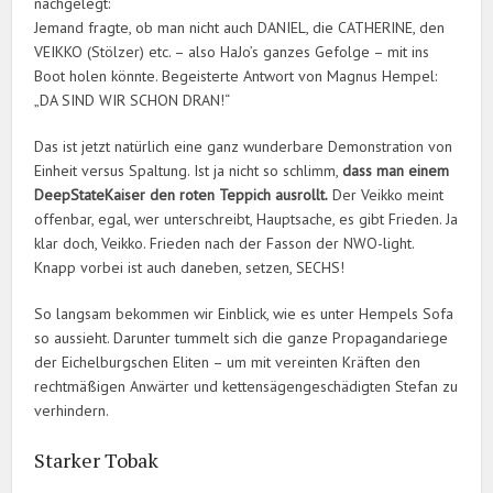
nachgelegt:
Jemand fragte, ob man nicht auch DANIEL, die CATHERINE, den
VEIKKO (Stölzer) etc. – also HaJo’s ganzes Gefolge – mit ins
Boot holen könnte. Begeisterte Antwort von Magnus Hempel:
„DA SIND WIR SCHON DRAN!“
Das ist jetzt natürlich eine ganz wunderbare Demonstration von
Einheit versus Spaltung. Ist ja nicht so schlimm,
dass man einem
DeepStateKaiser den roten Teppich ausrollt.
Der Veikko meint
offenbar, egal, wer unterschreibt, Hauptsache, es gibt Frieden. Ja
klar doch, Veikko. Frieden nach der Fasson der NWO-light.
Knapp vorbei ist auch daneben, setzen, SECHS!
So langsam bekommen wir Einblick, wie es unter Hempels Sofa
so aussieht. Darunter tummelt sich die ganze Propagandariege
der Eichelburgschen Eliten – um mit vereinten Kräften den
rechtmäßigen Anwärter und kettensägengeschädigten Stefan zu
verhindern.
Starker Tobak