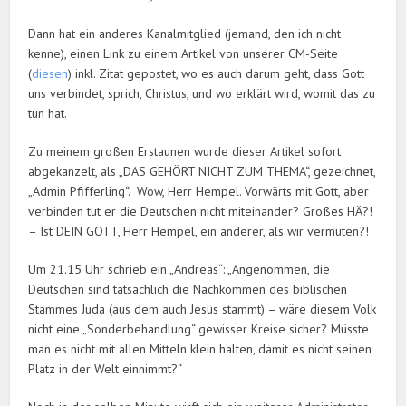
Dann hat ein anderes Kanalmitglied (jemand, den ich nicht
kenne), einen Link zu einem Artikel von unserer CM-Seite
(
diesen
) inkl. Zitat gepostet, wo es auch darum geht, dass Gott
uns verbindet, sprich, Christus, und wo erklärt wird, womit das zu
tun hat.
Zu meinem großen Erstaunen wurde dieser Artikel sofort
abgekanzelt, als „DAS GEHÖRT NICHT ZUM THEMA“, gezeichnet,
„Admin Pfifferling“. Wow, Herr Hempel. Vorwärts mit Gott, aber
verbinden tut er die Deutschen nicht miteinander? Großes HÄ?!
– Ist DEIN GOTT, Herr Hempel, ein anderer, als wir vermuten?!
Um 21.15 Uhr schrieb ein „Andreas“: „Angenommen, die
Deutschen sind tatsächlich die Nachkommen des biblischen
Stammes Juda (aus dem auch Jesus stammt) – wäre diesem Volk
nicht eine „Sonderbehandlung“ gewisser Kreise sicher? Müsste
man es nicht mit allen Mitteln klein halten, damit es nicht seinen
Platz in der Welt einnimmt?“