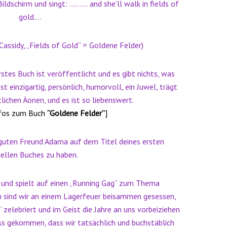
ldschirm und singt: ….. …. and she’ll walk in fields of
gold….
Cassidy, „Fields of Gold“ = Goldene Felder)
stes Buch ist veröffentlicht und es gibt nichts, was
t einzigartig, persönlich, humorvoll, ein Juwel, trägt
lichen Äonen, und es ist so liebenswert.
nfos zum Buch
“Goldene Felder”
]
n guten Freund Adama auf dem Titel deines ersten
iellen Buches zu haben.
zu und spielt auf einen „Running Gag“ zum Thema
h sind wir an einem Lagerfeuer beisammen gesessen,
zelebriert und im Geist die Jahre an uns vorbeiziehen
uss gekommen, dass wir tatsächlich und buchstäblich