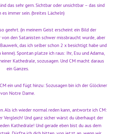
sind das sehr gern. Sichtbar oder unsichtbar – das sind
 es immer sein. (breites Lächeln)
 so geehrt. (in meinem Geist erscheint ein Bild der
 von den Satanisten schwer missbraucht wurde, aber
auwerk, das ich selber schon 2 x besichtigt habe und
 kenne). Spontan platze ich raus: Ihr, Esu und Adama,
 meiner Kathedrale, sozusagen. Und CM macht daraus
ein Ganzes.
 CM ein und fügt hinzu: Sozusagen bin ich der Glöckner
von Notre Dame.
n. Als ich wieder normal reden kann, antworte ich CM:
er Vergleich! Und ganz sicher wärst du überhaupt der
 jeden Kathedrale! Und gerade eben bist du aus dem
trek. Dürfte ich dich bitten, von jetzt an, wenn wir