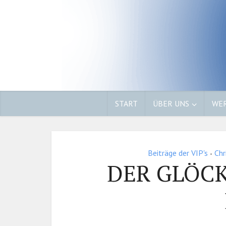
START
ÜBER UNS
WER
Beiträge der VIP's
Chr
•
DER GLÖC