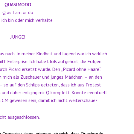
QUASIMODO
Q as I am or do
 ich bin oder mich verhalte.
JUNGE!
s nach. In meiner Kindheit und Jugend war ich wirklich
iff Enterprise. Ich habe bloß aufgehört, die Folgen
urch Picard ersetzt wurde. Den „Picard ohne Haare“.
ch mich als Zuschauer und junges Mädchen – an den
 so auf den Schlips getreten, dass ich aus Protest
 und daher entging mir Q komplett. Könnte eventuell
n CM gewesen sein, damit ich nicht weiterschaue?
cht ausgeschlossen.
n Computer tippe, erinnere ich mich, dass Quasimodo