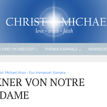
 SIND CM UND ESU?
PHÖNIX-JOURNALE
NEWSBLO
ist Michael Aton
Esu Jmmanuel Kumara
•
KNER VON NOTRE
DAME