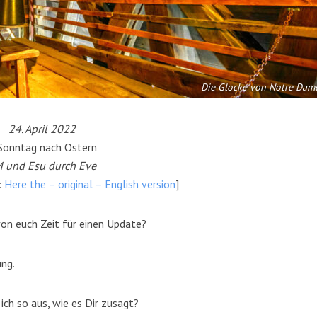
Die Glocke von Notre Dam
24. April 2022
 Sonntag nach Ostern
 und Esu durch Eve
:
Here the – original – English version
]
von euch Zeit für einen Update?
ung.
 ich so aus, wie es Dir zusagt?