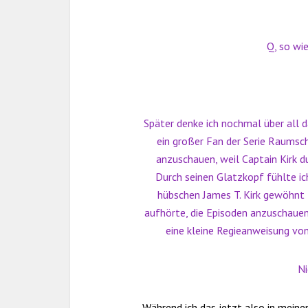
Q, so wie
Später denke ich nochmal über all da
ein großer Fan der Serie Raumsch
anzuschauen, weil Captain Kirk d
Durch seinen Glatzkopf fühlte i
hübschen James T. Kirk gewöhnt –
aufhörte, die Episoden anzuschauen
eine kleine Regieanweisung vo
Ni
Während ich das jetzt also in meine