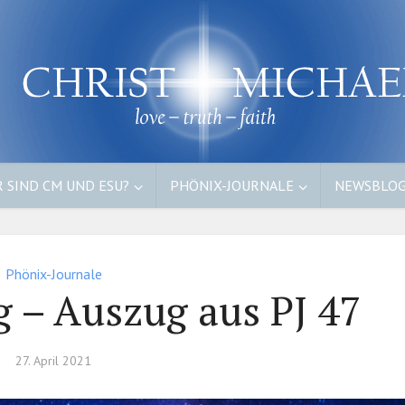
 SIND CM UND ESU?
PHÖNIX-JOURNALE
NEWSBLO
Phönix-Journale
 – Auszug aus PJ 47
27. April 2021