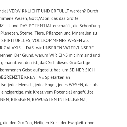
tential VERWIRKLICHT UND ERFÜLLT werden? Durch
lkommene Wesen, Gott/Aton, das das Große
 ist und DAS POTENTIAL erschafft, die Schöpfung
laneten, Sterne, Tiere, Pflanzen und Mineralien zu
SSES, SPIRITUELLES, VOLLKOMMENES WESEN als
R GALAXIS … DAS wir UNSEREN VATER/UNSERE
en. Der Grund, warum WIR EINS mit ihm sind und
 genannt werden ist, daß Sich dieses Großartige
lkommenen Geist aufgeteilt hat, um SEINER SICH
BEGRENZTE
KREATIVE Spielarten an
also jeder Mensch, jeder Engel, jedes WESEN, das als
 einzigartige, mit Kreativem Potential angefüllte
er EINEN, RIESIGEN, BEWUSSTEN INTELLIGENZ,
, die den Großen, Heiligen Kreis der Ewigkeit ohne