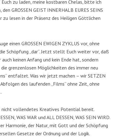
uch zu laden, meine kostbaren Chelas, bitte ich
eßen, den GROSSEN GEIST INNERHALB EURES SEINS
r zu lesen in der Präsenz des Heiligen Göttlichen
n Auge einen GROSSEN EWIGEN ZYKLUS vor, ohne
ie Schöpfung „dar“. Jetzt stellt Euch weiter vor, daß
der auch keinen Anfang und kein Ende hat, sondern
 die grenzenlosen Möglichkeiten des immer neu
ens“ entfaltet. Was wir jetzt machen – wir SETZEN
 Abfolgen des laufenden „Films“ ohne Zeit, ohne
…
nicht vollendetes Kreatives Potential bereit.
L DESSEN, WAS WAR und ALL DESSEN, WAS SEIN WIRD.
der Harmonie, der Natur, mit Gott und der Schöpfung
rsellen Gesetze der Ordnung und der Logik.