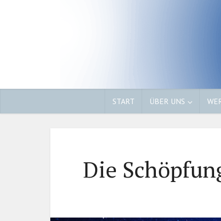
START
ÜBER UNS
WER
Die Schöpfung