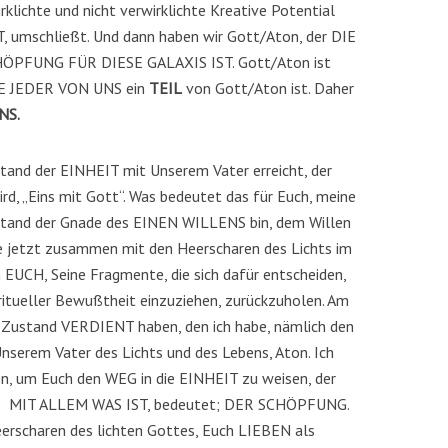
rklichte und nicht verwirklichte Kreative Potential
, umschließt. Und dann haben wir Gott/Aton, der DIE
PFUNG FÜR DIESE GALAXIS IST. Gott/Aton ist
IE JEDER VON UNS ein
TEIL
von Gott/Aton ist. Daher
NS.
stand der EINHEIT mit Unserem Vater erreicht, der
d, „Eins mit Gott“. Was bedeutet das für Euch, meine
ustand der Gnade des EINEN WILLENS bin, dem Willen
e jetzt zusammen mit den Heerscharen des Lichts im
 EUCH, Seine Fragmente, die sich dafür entscheiden,
piritueller Bewußtheit einzuziehen, zurückzuholen. Am
 Zustand VERDIENT haben, den ich habe, nämlich den
nserem Vater des Lichts und des Lebens, Aton. Ich
n, um Euch den WEG in die EINHEIT zu weisen, der
nie MIT ALLEM WAS IST, bedeutet; DER SCHÖPFUNG.
erscharen des lichten Gottes, Euch LIEBEN als