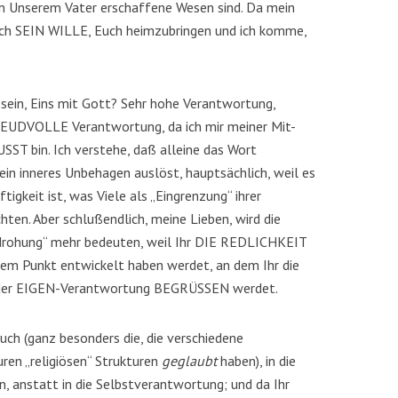
von Unserem Vater erschaffene Wesen sind. Da mein
auch SEIN WILLE, Euch heimzubringen und ich komme,
 sein, Eins mit Gott? Sehr hohe Verantwortung,
FREUDVOLLE Verantwortung, da ich mir meiner Mit-
T bin. Ich verstehe, daß alleine das Wort
ein inneres Unbehagen auslöst, hauptsächlich, weil es
tigkeit ist, was Viele als „Eingrenzung“ ihrer
ten. Aber schlußendlich, meine Lieben, wird die
edrohung“ mehr bedeuten, weil Ihr DIE REDLICHKEIT
m Punkt entwickelt haben werdet, an dem Ihr die
 der EIGEN-Verantwortung BEGRÜSSEN werdet.
uch (ganz besonders die, die verschiedene
n „religiösen“ Strukturen
geglaubt
haben), in die
, anstatt in die Selbstverantwortung; und da Ihr