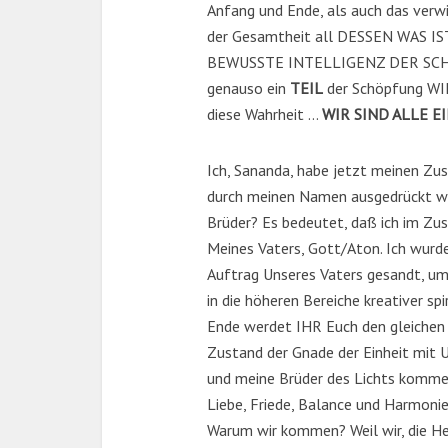
Anfang und Ende, als auch das verwi
der Gesamtheit all DESSEN WAS IST
BEWUSSTE INTELLIGENZ DER SCHÖ
genauso ein
TEIL
der Schöpfung W
diese Wahrheit …
WIR SIND ALLE EI
Ich, Sananda, habe jetzt meinen Zu
durch meinen Namen ausgedrückt wir
Brüder? Es bedeutet, daß ich im Z
Meines Vaters, Gott/Aton. Ich wurd
Auftrag Unseres Vaters gesandt, um
in die höheren Bereiche kreativer s
Ende werdet IHR Euch den gleichen
Zustand der Gnade der Einheit mit U
und meine Brüder des Lichts komme
Liebe, Friede, Balance und Harmo
Warum wir kommen? Weil wir, die He