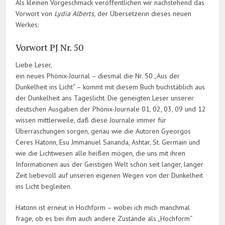
Als kleinen Vorgeschmack veröffentlichen wir nachstehend das
Vorwort von
Lydia Alberts,
der Übersetzerin dieses neuen
Werkes:
Vorwort PJ Nr. 50
Liebe Leser,
ein neues Phönix-Journal – diesmal die Nr. 50 „Aus der
Dunkelheit ins Licht“ – kommt mit diesem Buch buchstäblich aus
der Dunkelheit ans Tageslicht. Die geneigten Leser unserer
deutschen Ausgaben der Phönix-Journale 01, 02, 03, 09 und 12
wissen mittlerweile, daß diese Journale immer für
Überraschungen sorgen, genau wie die Autoren Gyeorgos
Ceres Hatonn, Esu Jmmanuel Sananda, Ashtar, St. Germain und
wie die Lichtwesen alle heißen mögen, die uns mit ihren
Informationen aus der Geistigen Welt schon seit langer, langer
Zeit liebevoll auf unseren eigenen Wegen von der Dunkelheit
ins Licht begleiten.
Hatonn ist erneut in Hochform – wobei ich mich manchmal
frage, ob es bei ihm auch andere Zustände als „Hochform“