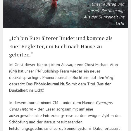
Unser Auftrag und
unsere Bestimmung:
Aus der Dunkelheit ins
Licht
„Ich bin Euer älterer Bruder und komme als
Euer Begleiter, um Euch nach Hause zu
geleiten.“
Im Geist dieser fürsorglichen Aussage von Christ Michael Aton
(CM) hat unser PJ-Publishing-Team wieder ein neues
deutschsprachiges Phönix-Journal in Buchform auf den Weg
gebracht: Das
Phönix-Journal Nr. 5o
mit dem Titel
“Aus der
Dunkelheit ins Licht”.
In diesem Journal nimmt CM – unter dem Namen
Gyeorgos
Ceres Hatonn
– den Leser sorgsam mit auf eine
außergewöhnliche Entdeckungsreise zu den ewigen Zyklen der
Schöpfung und der daraus resultierenden
Entstehungsgeschichte unseres Sonnensystems. Dabei erläutert