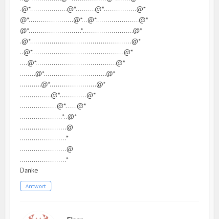
.@*……………….@*……….@*……………..@*
@*…………………..@*…@*………………….@*
@*………………………*……………………..@*
.@*…………………………………………….@*
..@*………………………………………..@*
….@*…………………………………..@*
……..@*…………………………..@*
………..@*……………………@*
…………….@*…………..@*
……………….@*……@*
………………….*..@*
……………………@
……………………*
……………………@
……………………*
Danke
Antwort