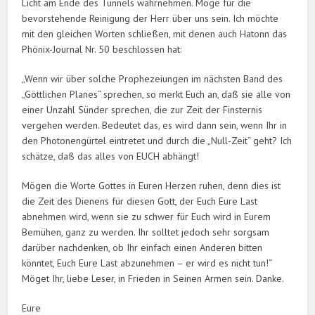
Licht am Ende des Tunnels wahrnehmen. Möge für die
bevorstehende Reinigung der Herr über uns sein. Ich möchte
mit den gleichen Worten schließen, mit denen auch Hatonn das
Phönix-Journal Nr. 50 beschlossen hat:
„Wenn wir über solche Prophezeiungen im nächsten Band des
„Göttlichen Planes“ sprechen, so merkt Euch an, daß sie alle von
einer Unzahl Sünder sprechen, die zur Zeit der Finsternis
vergehen werden. Bedeutet das, es wird dann sein, wenn Ihr in
den Photonengürtel eintretet und durch die „Null-Zeit“ geht? Ich
schätze, daß das alles von EUCH abhängt!
Mögen die Worte Gottes in Euren Herzen ruhen, denn dies ist
die Zeit des Dienens für diesen Gott, der Euch Eure Last
abnehmen wird, wenn sie zu schwer für Euch wird in Eurem
Bemühen, ganz zu werden. Ihr solltet jedoch sehr sorgsam
darüber nachdenken, ob Ihr einfach einen Anderen bitten
könntet, Euch Eure Last abzunehmen – er wird es nicht tun!“
Möget Ihr, liebe Leser, in Frieden in Seinen Armen sein. Danke.
Eure