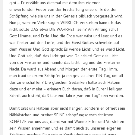
gibt … Er erzählt uns diesmal mit dem ihm eigenen,
umwerfenden Feuer von der Erschaffung unserer Erde, der
Schöpfung, wie sie uns in der ­Genesis biblisch vorgestellt wird.
Nun ja, werden Viele sagen, WIRKLICH verstehen kann ich das
nicht, sollte DAS etwa DIE WAHRHEIT sein? Am Anfang schuf
Gott Himmel und Erde. Und die Erde war wüst und leer, und es
war finster auf der Tiefe; und der Geist Gottes schwebte auf
dem Wasser. Und Gott sprach: Es werde Licht! und es ward Licht.
Und Gott sah, daß das Licht gut war. Da schied Gott das Licht
von der Finsternis und nannte das Licht Tag und die Finsternis
Nacht. Da ward aus Abend und Morgen der erste Tag. Hmm,
man traut ­unserem Schöpfer ja einiges zu, aber EIN Tag, um all
das zu erschaffen? Die gleichen Gedanken hatte auch Hatonn
dazu und er meint – erinnert Euch daran, daß in Eurer Heiligen
Schrift auch steht, daß tausend Jahre „wie ein Tag“ sein werden.
Damit läßt uns Hatonn aber nicht hängen, sondern er öffnet sein
Nähkästchen und breitet SEINE schöpfungsgeschichtlichen
SCHÄTZE vor uns aus, damit wir mit Wonne, Eifer und Verstehen
sein Wissen annehmen und es damit auch zu unseren eigenen
Schätzen machen. Eine seiner Kostbarkeiten daraus ist ganz