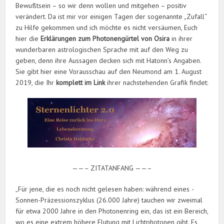
Bewußtsein – so wir denn wollen und mitgehen – positiv
verändert. Da ist mir vor einigen Tagen der sogenannte „Zufall“
zu Hilfe gekommen und ich möchte es nicht versäumen, Euch
hier die
Erklärungen zum Photonengürtel von Osira
in ihrer
wunderbaren astrologischen Sprache mit auf den Weg zu
geben, denn ihre Aussagen decken sich mit Hatonn’s Angaben.
Sie gibt hier eine Vorausschau auf den Neumond am 1. August
2019, die Ihr
komplett im Link
ihrer nachstehenden Grafik findet:
——– ZITATANFANG ——–
„Für jene, die es noch nicht gelesen haben: während eines ­
Sonnen-Präzessionszyklus (26.000 Jahre) tauchen wir zweimal
für etwa 2000 Jahre in den Photonenring ein, das ist ein Bereich,
wo es eine extrem höhere Flutung mit Lichtphotonen gibt. Es