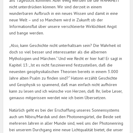
ans Tageslicht kommen. Aber ewig werden sie die WAHRHEIT
nicht unterdrücken können. Wir sind derzeit in einem
wunderbaren Aufbruch in ein neues Wissen und damit in eine
neue Welt – und so Manchem wird in Zukunft ob der
Informationsflut über unsere verschleierte Wirklichkeit Angst
und bange werden.
„Also, kann Geschichte nicht unterhaltsam sein? Die Wahrheit ist
doch so viel besser und interessanter als die albernen
Mythologien und Märchen.“ Und wie Recht er hier hat! Er sagt in
Kapitel 13: „Ist es nicht faszinierend festzustellen, daß die
neuesten geophysikalischen Theorien bereits in einem 3.000
Jahre alten Psalm zu finden sind?“ Hatonn erzählt Geschichte
und Geophysik so spannend, daß man einfach nicht aufhören
kann zu lesen und ich wünsche von Herzen, daß Ihr, liebe Leser,
genauso mitgerissen werdet wie ich beim Übersetzen.
Natürlich geht es bei der Erschaffung unseres Sonnensystems
auch um Nibiru/Marduk und den Photonengürtel, die Beide seit
mehreren Jahren in aller Munde sind, weil uns der Photonenring
bei unserem Durchgang eine neue Lichtqualität bietet, die unser