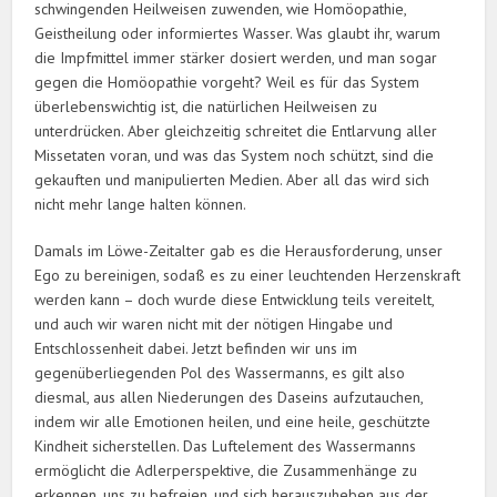
schwingenden Heilweisen zuwenden, wie ­Homöopathie,
Geistheilung oder informiertes Wasser. Was glaubt ihr, warum
die Impfmittel immer stärker dosiert werden, und man sogar
gegen die Homöopathie vorgeht? Weil es für das System
überlebenswichtig ist, die natürlichen Heilweisen zu
unterdrücken. Aber gleichzeitig schreitet die Entlarvung aller
Missetaten voran, und was das System noch schützt, sind die
gekauften und manipulierten Medien. Aber all das wird sich
nicht mehr lange halten können.
Damals im Löwe-Zeitalter gab es die Herausforderung, unser
Ego zu bereinigen, sodaß es zu einer leuchtenden Herzenskraft
werden kann – doch wurde diese Entwicklung teils vereitelt,
und auch wir waren nicht mit der nötigen Hingabe und
Entschlossenheit dabei. Jetzt befinden wir uns im
gegenüberliegenden Pol des Wassermanns, es gilt also
diesmal, aus allen Niederungen des Daseins aufzutauchen,
indem wir alle Emotionen heilen, und eine heile, geschützte
Kindheit sicherstellen. Das Luftelement des Wassermanns
ermöglicht die Adlerperspektive, die Zusammenhänge zu
erkennen, uns zu befreien, und sich herauszuheben aus der