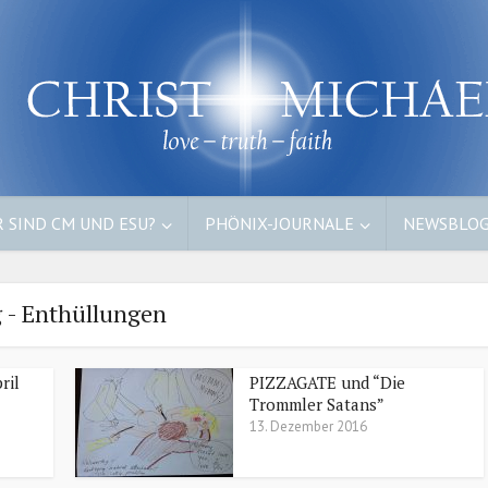
 SIND CM UND ESU?
PHÖNIX-JOURNALE
NEWSBLO
 - Enthüllungen
ril
PIZZAGATE und “Die
Trommler Satans”
13. Dezember 2016