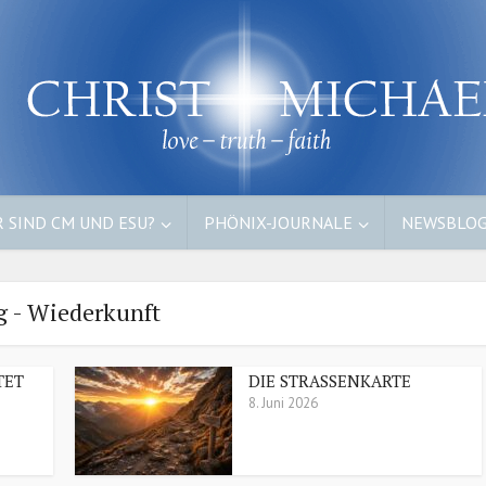
 SIND CM UND ESU?
PHÖNIX-JOURNALE
NEWSBLO
g - Wiederkunft
TET
DIE STRASSENKARTE
8. Juni 2026