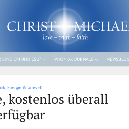
 SIND CM UND ESU?
PHÖNIX-JOURNALE
NEWSBLO
nik, Energie & Umwelt
, kostenlos überall
erfügbar