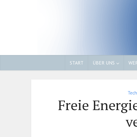
START
ÜBER UNS
WER
Tech
Freie Energie
v