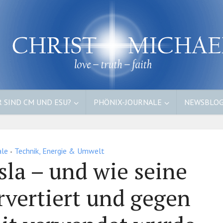
 SIND CM UND ESU?
PHÖNIX-JOURNALE
NEWSBLO
ale
Technik, Energie & Umwelt
•
sla – und wie seine
rvertiert und gegen