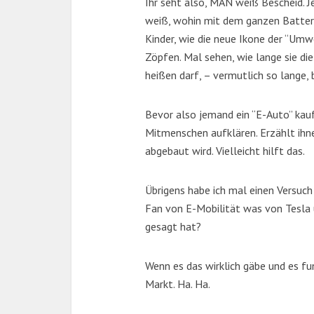
Ihr seht also, MAN weiß Bescheid. 
weiß, wohin mit dem ganzen Batteri
Kinder, wie die neue Ikone der “Um
Zöpfen. Mal sehen, wie lange sie di
heißen darf, – vermutlich so lange, b
Bevor also jemand ein “E-Auto” kauf
Mitmenschen aufklären. Erzählt ih
abgebaut wird. Vielleicht hilft das.
Übrigens habe ich mal einen Versuc
Fan von E-Mobilität was von Tesla u
gesagt hat?
Wenn es das wirklich gäbe und es f
Markt. Ha. Ha.