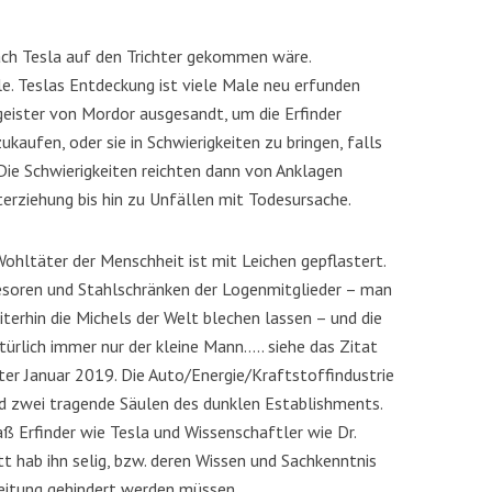
nach Tesla auf den Trichter gekommen wäre.
. Teslas Entdeckung ist viele Male neu erfunden
eister von Mordor ausgesandt, um die Erfinder
ukaufen, oder sie in Schwierigkeiten zu bringen, falls
 Die Schwierigkeiten reichten dann von Anklagen
erziehung bis hin zu Unfällen mit Todesursache.
Wohltäter der Menschheit ist mit Leichen gepflastert.
esoren und Stahlschränken der Logenmitglieder – man
terhin die Michels der Welt blechen lassen – und die
rlich immer nur der kleine Mann….. siehe das Zitat
r Januar 2019. Die Auto/Energie/Kraftstoffindustrie
nd zwei tragende Säulen des dunklen Establishments.
aß Erfinder wie Tesla und Wissenschaftler wie Dr.
 hab ihn selig, bzw. deren Wissen und Sachkenntnis
eitung gehindert werden müssen.