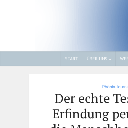
START
ÜBER UNS
WER
Phönix-Journ
Der echte Te
Erfindung pe