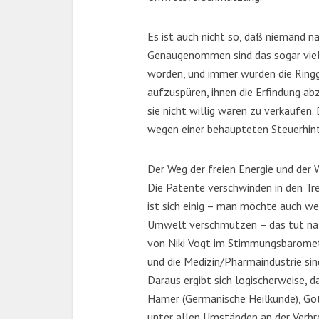
Es ist auch nicht so, daß niemand 
Genaugenommen sind das sogar viele
worden, und immer wurden die Ringg
aufzuspüren, ihnen die Erfindung abz
sie nicht willig waren zu verkaufen.
wegen einer behaupteten Steuerhint
Der Weg der freien Energie und der 
Die Patente verschwinden in den Tr
ist sich einig – man möchte auch wei
Umwelt verschmutzen – das tut natü
von Niki Vogt im Stimmungsbaromete
und die Medizin/Pharmaindustrie si
Daraus ergibt sich logischerweise, d
Hamer (Germanische Heilkunde), Gott
unter allen Umständen an der Verbr