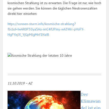
kosmischen Strahlung ist zu erwarten. Die Frage ist nur, wie hoch
sie gehen werden. Sie können die täglichen Neutronenzahlen
direkt hier einsehen:
https://sonnen-sturm.info/kosmische-strahlung?
fbclid=IwAR0P30ya5Ao-nnC4fUPmy-wA3Wrr-pVoFY-
HgPYxjIX_YjGpMJgMnf1NaI8
11.10.2019 – AZ
Der
Klimawan
del ist ein