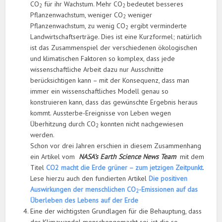
CO
für ihr Wachstum. Mehr CO
bedeutet besseres
2
2
Pflanzenwachstum, weniger CO
weniger
2
Pflanzenwachstum, zu wenig CO
ergibt verminderte
2
Landwirtschaftserträge. Dies ist eine Kurzformel; natürlich
ist das Zusammenspiel der verschiedenen ökologischen
und klimatischen Faktoren so komplex, dass jede
wissenschaftliche Arbeit dazu nur Ausschnitte
berücksichtigen kann – mit der Konsequenz, dass man
immer ein wissenschaftliches Modell genau so
konstruieren kann, dass das gewünschte Ergebnis heraus
kommt. Aussterbe-Ereignisse von Leben wegen
Überhitzung durch CO
konnten nicht nachgewiesen
2
werden.
Schon vor drei Jahren erschien in diesem Zusammenhang
ein Artikel vom
NASA’s Earth Science News Team
mit dem
Titel
CO2 macht die Erde grüner – zum jetzigen Zeitpunkt
.
Lese hierzu auch den fundierten Artikel
Die positiven
Auswirkungen der menschlichen CO
-Emissionen auf das
2
Überleben des Lebens auf der Erde
Eine der wichtigsten Grundlagen für die Behauptung, dass
der Klimawandel menschengemacht sei, ist die so