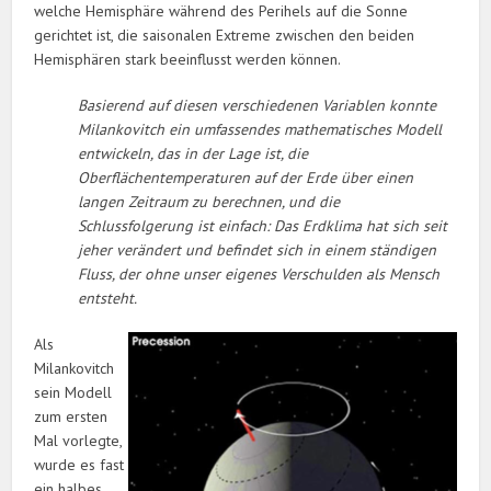
welche Hemisphäre während des Perihels auf die Sonne
gerichtet ist, die saisonalen Extreme zwischen den beiden
Hemisphären stark beeinflusst werden können.
Basierend auf diesen verschiedenen Variablen konnte
Milankovitch ein umfassendes mathematisches Modell
entwickeln, das in der Lage ist, die
Oberflächentemperaturen auf der Erde über einen
langen Zeitraum zu berechnen, und die
Schlussfolgerung ist einfach: Das Erdklima hat sich seit
jeher verändert und befindet sich in einem ständigen
Fluss, der ohne unser eigenes Verschulden als Mensch
entsteht.
Als
Milankovitch
sein Modell
zum ersten
Mal vorlegte,
wurde es fast
ein halbes