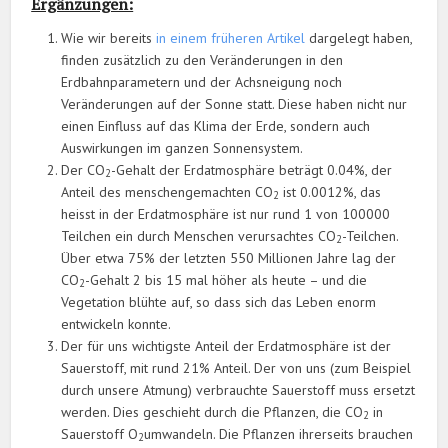
Ergänzungen:
Wie wir bereits
in einem früheren Artikel
dargelegt haben,
finden zusätzlich zu den Veränderungen in den
Erdbahnparametern und der Achsneigung noch
Veränderungen auf der Sonne statt. Diese haben nicht nur
einen Einfluss auf das Klima der Erde, sondern auch
Auswirkungen im ganzen Sonnensystem.
Der CO
-Gehalt der Erdatmosphäre beträgt 0.04%, der
2
Anteil des menschengemachten CO
ist 0.0012%, das
2
heisst in der Erdatmosphäre ist nur rund 1 von 100000
Teilchen ein durch Menschen verursachtes CO
-Teilchen.
2
Über etwa 75% der letzten 550 Millionen Jahre lag der
CO
-Gehalt 2 bis 15 mal höher als heute – und die
2
Vegetation blühte auf, so dass sich das Leben enorm
entwickeln konnte.
Der für uns wichtigste Anteil der Erdatmosphäre ist der
Sauerstoff, mit rund 21% Anteil. Der von uns (zum Beispiel
durch unsere Atmung) verbrauchte Sauerstoff muss ersetzt
werden. Dies geschieht durch die Pflanzen, die CO
in
2
Sauerstoff O
umwandeln. Die Pflanzen ihrerseits brauchen
2