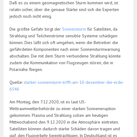
Daß es zu einem geomagnetischen Sturm kommen wird, ist
relativ sicher, über die genaue Stärke sind sich die Experten
jedoch noch nicht einig.
Die größte Gefahr birgt der
Sonnensturm
für Satelliten, da
Strahlung und Teilchenströme sensible Systeme schädigen
können. Dies läßt sich oft umgehen, wenn die Betreiber die
gefährdeten Komponenten nach einer Sonnensturmwarnung
abschalten. Die mit dem Sturm verbundene Strahlung könnte
zudem die Kommunikation von Flugzeugen stören, die in
Polarnähe fliegen.
Quelle:
starker-sonnensturm-trifft-am-10-dezember-die-erde-
6546
Am Montag, den 7.12.2020, ist es laut US-
Weltraumwetterbehörde zu einer starken Sonneneruption
gekommen. Plasma und Strahlung sollen am heutigen
Mittwochabend den 9.12.2020 in die Atmosphäre eintreten.
Satelliten können dadurch starke Schäden davon tragen und
ggf. den Flugverkehr beeinträchtigen. In Deutschland ist es