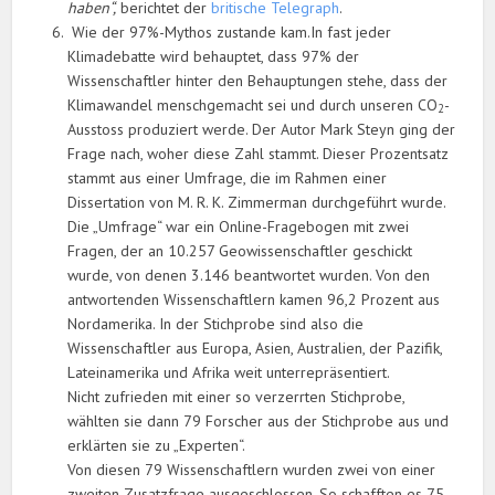
haben“,
berichtet der
britische Telegraph
.
Wie der 97%-Mythos zustande kam.In fast jeder
Klimadebatte wird behauptet, dass 97% der
Wissenschaftler hinter den Behauptungen stehe, dass der
Klimawandel menschgemacht sei und durch unseren CO
-
2
Ausstoss produziert werde. Der Autor Mark Steyn ging der
Frage nach, woher diese Zahl stammt. Dieser Prozentsatz
stammt aus einer Umfrage, die im Rahmen einer
Dissertation von M. R. K. Zimmerman durchgeführt wurde.
Die „Umfrage“ war ein Online-Fragebogen mit zwei
Fragen, der an 10.257 Geowissenschaftler geschickt
wurde, von denen 3.146 beantwortet wurden. Von den
antwortenden Wissenschaftlern kamen 96,2 Prozent aus
Nordamerika. In der Stichprobe sind also die
Wissenschaftler aus Europa, Asien, Australien, der Pazifik,
Lateinamerika und Afrika weit unterrepräsentiert.
Nicht zufrieden mit einer so verzerrten Stichprobe,
wählten sie dann 79 Forscher aus der Stichprobe aus und
erklärten sie zu „Experten“.
Von diesen 79 Wissenschaftlern wurden zwei von einer
zweiten Zusatzfrage ausgeschlossen. So schafften es 75