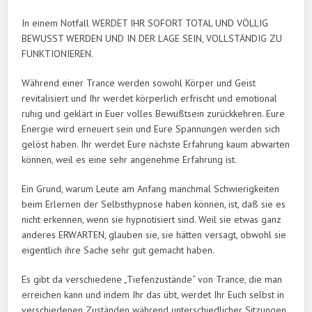
In einem Notfall WERDET IHR SOFORT TOTAL UND VÖLLIG
BEWUSST WERDEN UND IN DER LAGE SEIN, VOLLSTÄNDIG ZU
FUNKTIONIEREN.
Während einer Trance werden sowohl Körper und Geist
revitalisiert und Ihr werdet körperlich erfrischt und emotional
ruhig und geklärt in Euer volles Bewußtsein zurückkehren. Eure
Energie wird erneuert sein und Eure Spannungen werden sich
gelöst haben. Ihr werdet Eure nächste Erfahrung kaum abwarten
können, weil es eine sehr angenehme Erfahrung ist.
Ein Grund, warum Leute am Anfang manchmal Schwierigkeiten
beim Erlernen der Selbsthypnose haben können, ist, daß sie es
nicht erkennen, wenn sie hypnotisiert sind. Weil sie etwas ganz
anderes ERWARTEN, glauben sie, sie hätten versagt, obwohl sie
eigentlich ihre Sache sehr gut gemacht haben.
Es gibt da verschiedene „Tiefenzustände“ von Trance, die man
erreichen kann und indem Ihr das übt, werdet Ihr Euch selbst in
verschiedenen Zuständen während unterschiedlicher Sitzungen