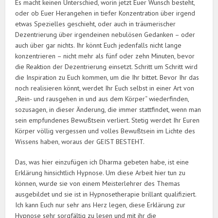
Es macht keinen Unterschied, worin jetzt Euer Wunsch besteht,
oder ob Euer Herangehen in tiefer Konzentration über irgend
etwas Spezielles geschieht, oder auch in träumerischer
Dezentrierung über irgendeinen nebulösen Gedanken – oder
auch über gar nichts. Ihr könnt Euch jedenfalls nicht lange
konzentrieren – nicht mehr als fünf oder zehn Minuten, bevor
die Reaktion der Dezentrierung einsetzt. Schritt um Schritt wird
die Inspiration zu Euch kommen, um die Ihr bittet. Bevor Ihr das
noch realisieren könnt, werdet Ihr Euch selbst in einer Art von
„Rein- und rausgehen in und aus dem Körper“ wiederfinden,
sozusagen, in dieser Änderung, die immer stattfindet, wenn man
sein empfundenes Bewußtsein verliert. Stetig werdet Ihr Euren
Körper völlig vergessen und volles Bewußtsein im Lichte des
Wissens haben, woraus der GEIST BESTEHT.
Das, was hier einzufügen ich Dharma gebeten habe, ist eine
Erklärung hinsichtlich Hypnose. Um diese Arbeit hier tun zu
können, wurde sie von einem Meisterlehrer des Themas
ausgebildet und sie ist in Hypnosetherapie brillant qualifiziert.
Ich kann Euch nur sehr ans Herz legen, diese Erklärung zur
Hypnose sehr sorgfältig zu lesen und mit ihr die