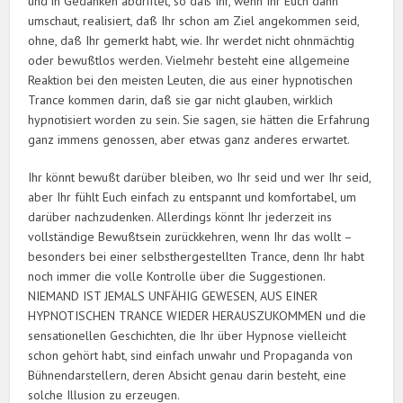
und in Gedanken abdriftet, so daß Ihr, wenn Ihr Euch dann
umschaut, realisiert, daß Ihr schon am Ziel angekommen seid,
ohne, daß Ihr gemerkt habt, wie. Ihr werdet nicht ohnmächtig
oder bewußtlos werden. Vielmehr besteht eine allgemeine
Reaktion bei den meisten Leuten, die aus einer hypnotischen
Trance kommen darin, daß sie gar nicht glauben, wirklich
hypnotisiert worden zu sein. Sie sagen, sie hätten die Erfahrung
ganz immens genossen, aber etwas ganz anderes erwartet.
Ihr könnt bewußt darüber bleiben, wo Ihr seid und wer Ihr seid,
aber Ihr fühlt Euch einfach zu entspannt und komfortabel, um
darüber nachzudenken. Allerdings könnt Ihr jederzeit ins
vollständige Bewußtsein zurückkehren, wenn Ihr das wollt –
besonders bei einer selbsthergestellten Trance, denn Ihr habt
noch immer die volle Kontrolle über die Suggestionen.
NIEMAND IST JEMALS UNFÄHIG GEWESEN, AUS EINER
HYPNOTISCHEN TRANCE WIEDER HERAUSZUKOMMEN und die
sensationellen Geschichten, die Ihr über Hypnose vielleicht
schon gehört habt, sind einfach unwahr und Propaganda von
Bühnendarstellern, deren Absicht genau darin besteht, eine
solche Illusion zu erzeugen.