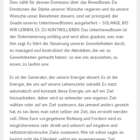
Dies zählt für dessen Dominanz über das Bewußtsein. Da
Emotionen die Stärke unserer Wünsche regieren und da unsere
Wünsche unser Benehmen steuern, sind wir prinzipiell der
Gnade unseres Unterbewußtseins ausgeliefert – SOLANGE, BIS
WIR LERNEN, ES ZU KONTROLLIEREN. Das Unterbewußtsein ist
der Diskriminierung unfähig und wird alles glauben, was man
ihm sagt. Es führt die Steuerung unserer Gewohnheiten durch,
es managed und kontrolliert die Aktivitäten, die wir zu
Gewohnheiten gemacht haben; so wie uns anzuziehen, zu
essen, zu laufen usw.
Es ist der Generator, der unsere Energie steuert. Es ist die
Energie, die uns auf unsere Lebensziele zutreibt. Es nutzt
automatisch und konstant diese Energie, um auf ein Ziel
hinzuarbeiten; daher wird es entweder sein eigenes Ziel
wählen oder auf ein Ziel zusteuern, das jemand anders gesetzt
hat, es sei denn, man setzt selber ein Ziel, das erreicht werden
soll. Ohne Eure vorgegebene Richtung und Fordern wird es
möglicherweise sehr direkt und unbeirrt auf negative und
selbstzerstörerische Ziele zusteuern. Wie ich schon sagte, es
besitzt nicht die Fähigkeit, selbst ein angemessenes Ziel