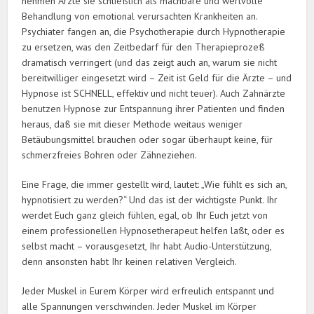
nehmen Ärzte sie schließlich als machbare und wertvolle
Behandlung von emotional verursachten Krankheiten an.
Psychiater fangen an, die Psychotherapie durch Hypnotherapie
zu ersetzen, was den Zeitbedarf für den Therapieprozeß
dramatisch verringert (und das zeigt auch an, warum sie nicht
bereitwilliger eingesetzt wird – Zeit ist Geld für die Ärzte – und
Hypnose ist SCHNELL, effektiv und nicht teuer). Auch Zahnärzte
benutzen Hypnose zur Entspannung ihrer Patienten und finden
heraus, daß sie mit dieser Methode weitaus weniger
Betäubungsmittel brauchen oder sogar überhaupt keine, für
schmerzfreies Bohren oder Zähneziehen.
Eine Frage, die immer gestellt wird, lautet: „Wie fühlt es sich an,
hypnotisiert zu werden?“ Und das ist der wichtigste Punkt. Ihr
werdet Euch ganz gleich fühlen, egal, ob Ihr Euch jetzt von
einem professionellen Hypnosetherapeut helfen laßt, oder es
selbst macht – vorausgesetzt, Ihr habt Audio-Unterstützung,
denn ansonsten habt Ihr keinen relativen Vergleich.
Jeder Muskel in Eurem Körper wird erfreulich entspannt und
alle Spannungen verschwinden. Jeder Muskel im Körper