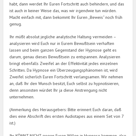
habt, dann werdet Ihr Euren Fortschritt auch behindern, und das
ist auch in keiner Weise das, was wir irgendwie tun würden.
Macht einfach mit, dann bekommt Ihr Euren „Beweis“ noch früh
genug.
Ihr müßt absolut jegliche analytische Haltung vermeiden –
analysieren wird Euch nur in Eurem Bewußtsein verhaften
lassen und beim ganzen Gegenstand der Hypnose geht es
darum, genau dieses Bewußtsein zu entspannen. Analysieren
bringt ebenfalls Zweifel an der Effektivität jedes einzelnen
Schrittes. Da Hypnose ein Überzeugungsphänomen ist, wird
Zweifel sicherlich Euren Fortschritt verlangsamen. Wir nehmen
an, daß Ihr den Wunsch besitzt, Euch selbst zu hypnotisieren,
denn ansonsten würdet Ihr ja diese Anstrengung nicht
unternehmen.
(Anmerkung des Herausgebers: Bitte erinnert Euch daran, daß
dies eine Abschrift des ersten Audiotapes aus einem Set von 7
ist.)
Ihr KÖNNT NICHT gegen Euren Willen in Hypnose kommen, also