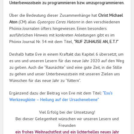
Unterbewusstsein zu programmieren bzw. umzuprogrammieren
.
Über die Bedeutung dieser Zusammenhänge hat
Christ Michael
Aton
(CM) alias
Gyeorgos Ceres Hatonn
in den verschiedenen
Phönix-Journalen öfters hingewiesen. Einen besonders
ausführlichen Hinweis mit konkreten Anleitungen gibt es im
Phönix Journal Nr. 34 mit dem Titel,
“RUF ZUHAUSE AN, E.T.!”
Deshalb hatte Eve in einem Kraftakt das Kapitel 6 übersetzt, um
es uns und unseren Lesern für das neue Jahr 2020 auf den Weg
zu geben. Auch die “Raunächte” sind eine gute Zeit, in die Stille
zu gehen und unser Unterbewusstsein mit unseren Zielen uns
Wünschen für das neue Jahr zu “füttern”.
Ergänzend dazu der Beitrag von Eve mit dem Titel:
“Esu’s
Werkzeugkiste – Heilung auf der Ursachenebene”
Viel Erfolg bei der Umsetzung!
Bei dieser Gelegenheit wünschen wir unseren Lesern und
Freunden
ein frohes Weihnachstfest und ein lichterhelles neues Jahr