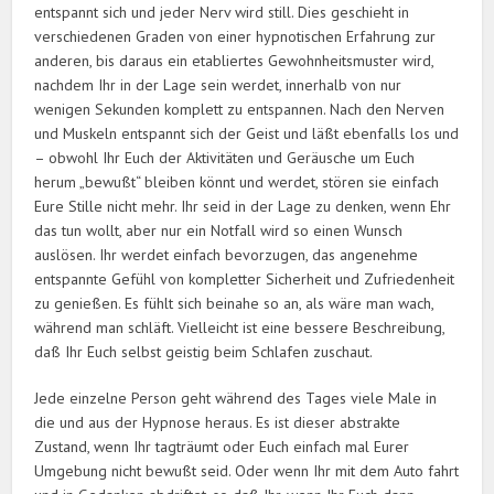
entspannt sich und jeder Nerv wird still. Dies geschieht in
verschiedenen Graden von einer hypnotischen Erfahrung zur
anderen, bis daraus ein etabliertes Gewohnheitsmuster wird,
nachdem Ihr in der Lage sein werdet, innerhalb von nur
wenigen Sekunden komplett zu entspannen. Nach den Nerven
und Muskeln entspannt sich der Geist und läßt ebenfalls los und
– obwohl Ihr Euch der Aktivitäten und Geräusche um Euch
herum „bewußt“ bleiben könnt und werdet, stören sie einfach
Eure Stille nicht mehr. Ihr seid in der Lage zu denken, wenn Ehr
das tun wollt, aber nur ein Notfall wird so einen Wunsch
auslösen. Ihr werdet einfach bevorzugen, das angenehme
entspannte Gefühl von kompletter Sicherheit und Zufriedenheit
zu genießen. Es fühlt sich beinahe so an, als wäre man wach,
während man schläft. Vielleicht ist eine bessere Beschreibung,
daß Ihr Euch selbst geistig beim Schlafen zuschaut.
Jede einzelne Person geht während des Tages viele Male in
die und aus der Hypnose heraus. Es ist dieser abstrakte
Zustand, wenn Ihr tagträumt oder Euch einfach mal Eurer
Umgebung nicht bewußt seid. Oder wenn Ihr mit dem Auto fahrt