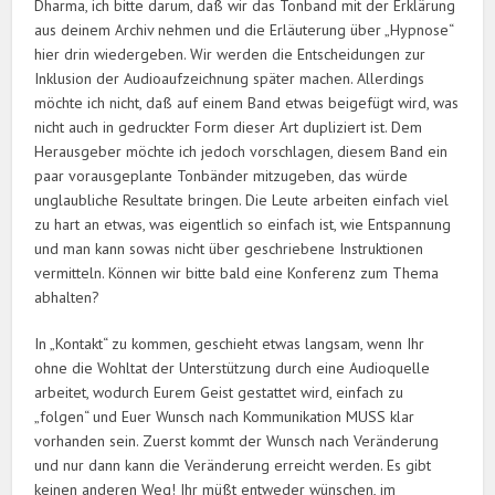
Dharma, ich bitte darum, daß wir das Tonband mit der Erklärung
aus deinem Archiv nehmen und die Erläuterung über „Hypnose“
hier drin wiedergeben. Wir werden die Entscheidungen zur
Inklusion der Audioaufzeichnung später machen. Allerdings
möchte ich nicht, daß auf einem Band etwas beigefügt wird, was
nicht auch in gedruckter Form dieser Art dupliziert ist. Dem
Herausgeber möchte ich jedoch vorschlagen, diesem Band ein
paar vorausgeplante Tonbänder mitzugeben, das würde
unglaubliche Resultate bringen. Die Leute arbeiten einfach viel
zu hart an etwas, was eigentlich so einfach ist, wie Entspannung
und man kann sowas nicht über geschriebene Instruktionen
vermitteln. Können wir bitte bald eine Konferenz zum Thema
abhalten?
In „Kontakt“ zu kommen, geschieht etwas langsam, wenn Ihr
ohne die Wohltat der Unterstützung durch eine Audioquelle
arbeitet, wodurch Eurem Geist gestattet wird, einfach zu
„folgen“ und Euer Wunsch nach Kommunikation MUSS klar
vorhanden sein. Zuerst kommt der Wunsch nach Veränderung
und nur dann kann die Veränderung erreicht werden. Es gibt
keinen anderen Weg! Ihr müßt entweder wünschen, im