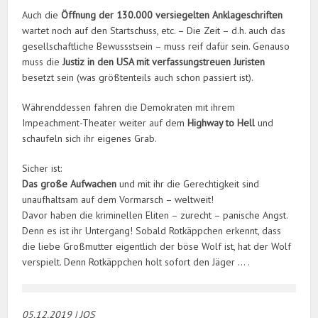
Auch die
Öffnung der 130.000 versiegelten Anklageschriften
wartet noch auf den Startschuss, etc. – Die Zeit – d.h. auch das
gesellschaftliche Bewussstsein – muss reif dafür sein. Genauso
muss die
Justiz in den USA mit verfassungstreuen Juristen
besetzt sein (was größtenteils auch schon passiert ist).
Währenddessen fahren die Demokraten mit ihrem
Impeachment-Theater weiter auf dem
Highway to Hell
und
schaufeln sich ihr eigenes Grab.
Sicher ist:
Das große Aufwachen
und mit ihr die Gerechtigkeit sind
unaufhaltsam auf dem Vormarsch – weltweit!
Davor haben die kriminellen Eliten – zurecht – panische Angst.
Denn es ist ihr Untergang! Sobald Rotkäppchen erkennt, dass
die liebe Großmutter eigentlich der böse Wolf ist, hat der Wolf
verspielt. Denn Rotkäppchen holt sofort den Jäger … .
05.12.2019 | JOS