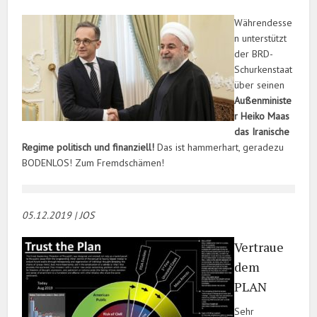
Währendesse
n unterstützt
der BRD-
Schurkenstaat
über seinen
Außenministe
r Heiko Maas
das Iranische
Regime politisch und finanziell!
Das ist hammerhart, geradezu
BODENLOS! Zum Fremdschämen!
05.12.2019 | JOS
Vertraue
dem
PLAN
Sehr