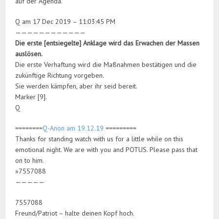
auf der Agenda.
Q am 17 Dec 2019 – 11:03:45 PM
————————————
Die erste [entsiegelte] Anklage wird das Erwachen der Massen
auslösen.
Die erste Verhaftung wird die Maßnahmen bestätigen und die
zukünftige Richtung vorgeben.
Sie werden kämpfen, aber ihr seid bereit.
Marker [9].
Q
========
Q-Anon am 19.12.19
=========
Thanks for standing watch with us for a little while on this
emotional night. We are with you and POTUS. Please pass that
on to him.
»7557088
—————
7557088
Freund/Patriot – halte deinen Kopf hoch.