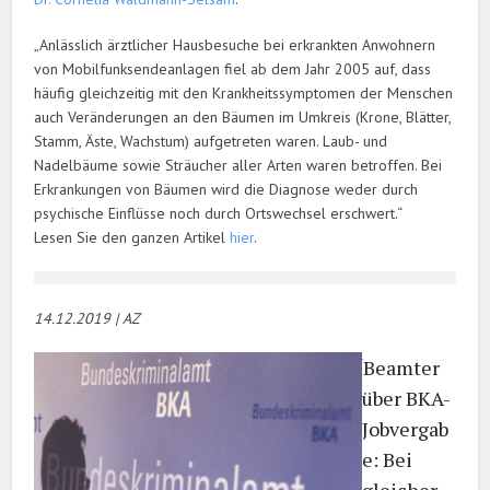
„Anlässlich ärztlicher Hausbesuche bei erkrankten Anwohnern
von Mobilfunk­sendeanlagen fiel ab dem Jahr 2005 auf, dass
häufig gleichzeitig mit den Krankheits­symptomen der Menschen
auch Veränderungen an den Bäumen im Umkreis (Krone, Blätter,
Stamm, Äste, Wachstum) aufgetreten waren. Laub- und
Nadelbäume sowie Sträucher aller Arten waren betroffen. Bei
Erkrankungen von Bäumen wird die Diagnose weder durch
psychische Einflüsse noch durch Ortswechsel erschwert.“
Lesen Sie den ganzen Artikel
hier
.
14.12.2019 | AZ
Beamter
über BKA-
Jobvergab
e: Bei
gleicher