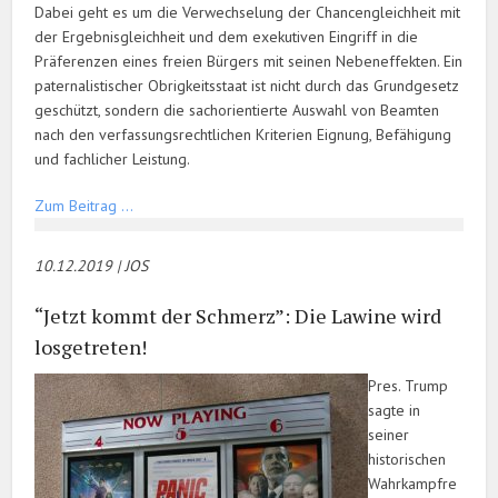
Dabei geht es um die Verwechselung der Chancengleichheit mit
der Ergebnisgleichheit und dem exekutiven Eingriff in die
Präferenzen eines freien Bürgers mit seinen Nebeneffekten. Ein
paternalistischer Obrigkeitsstaat ist nicht durch das Grundgesetz
geschützt, sondern die sachorientierte Auswahl von Beamten
nach den verfassungsrechtlichen Kriterien Eignung, Befähigung
und fachlicher Leistung.
Zum Beitrag …
10.12.2019 | JOS
“Jetzt kommt der Schmerz”: Die Lawine wird
losgetreten!
Pres. Trump
sagte in
seiner
historischen
Wahrkampfre