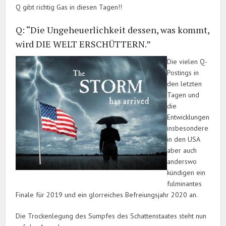
Q gibt richtig Gas in diesen Tagen!!
Q: “Die Ungeheuerlichkeit dessen, was kommt,
wird DIE WELT ERSCHÜTTERN.”
Die vielen Q-
Postings in
den letzten
Tagen und
die
Entwicklungen
insbesondere
in den USA
aber auch
anderswo
kündigen ein
fulminantes
Finale für 2019 und ein glorreiches Befreiungsjahr 2020 an.
Die Trockenlegung des Sumpfes des Schattenstaates steht nun