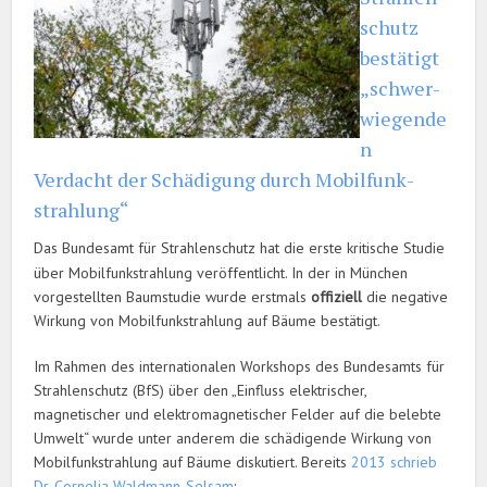
schutz
bestätigt
„schwer­
wiegende
n
Verdacht der Schädigung durch Mobilfunk­
strahlung“
Das Bundesamt für Strahlenschutz hat die erste kritische Studie
über Mobilfunk­strahlung veröffentlicht. In der in München
vorgestellten Baumstudie wurde erstmals
offiziell
die negative
Wirkung von Mobilfunkstrahlung auf Bäume bestätigt.
Im Rahmen des internationalen Workshops des Bundesamts für
Strahlenschutz (BfS) über den „Einfluss elektrischer,
magnetischer und elektromagnetischer Felder auf die belebte
Umwelt“ wurde unter anderem die schädigende Wirkung von
Mobilfunk­strahlung auf Bäume diskutiert. Bereits
2013 schrieb
Dr. Cornelia Waldmann-Selsam
: