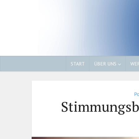
START
ÜBER UNS
WER
Po
Stimmungsba