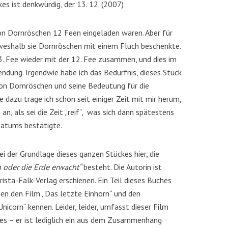
es ist denkwürdig, der 13. 12. (2007)
von Dornröschen 12 Feen eingeladen waren. Aber für
, weshalb sie Dornröschen mit einem Fluch beschenkte.
. Fee wieder mit der 12. Fee zusammen, und dies im
lendung. Irgendwie habe ich das Bedürfnis, dieses Stück
von Dornröschen und seine Bedeutung für die
 dazu trage ich schon seit einiger Zeit mit mir herum,
an, als sei die Zeit „reif“, was sich dann spätestens
atums bestätigte.
i der Grundlage dieses ganzen Stückes hier, die
n oder die Erde erwacht“
besteht. Die Autorin ist
rista-Falk-Verlag erschienen. Ein Teil dieses Buches
den den Film „Das letzte Einhorn“ und den
nicorn“ kennen. Leider, leider, umfasst dieser Film
es – er ist lediglich ein aus dem Zusammenhang