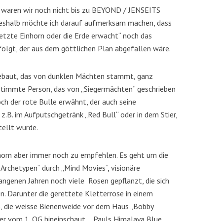
e, waren wir noch nicht bis zu BEYOND / JENSEITS
Deshalb möchte ich darauf aufmerksam machen, dass
etzte Einhorn oder die Erde erwacht“ noch das
folgt, der aus dem göttlichen Plan abgefallen wäre.
gebaut, das von dunklen Mächten stammt, ganz
estimmte Person, das von „Siegermächten“ geschrieben
h der rote Bulle erwähnt, der auch seine
z.B. im Aufputschgetränk „Red Bull“ oder in dem Stier,
tellt wurde.
horn aber immer noch zu empfehlen. Es geht um die
„Archetypen“ durch „Mind Movies“, visionäre
angenen Jahren noch viele Rosen gepflanzt, die sich
n. Darunter die gerettete Kletterrose in einem
 die weisse Bienenweide vor dem Haus „Bobby
ster vom 1. OG hineinschaut, „Pauls Himalaya Blue