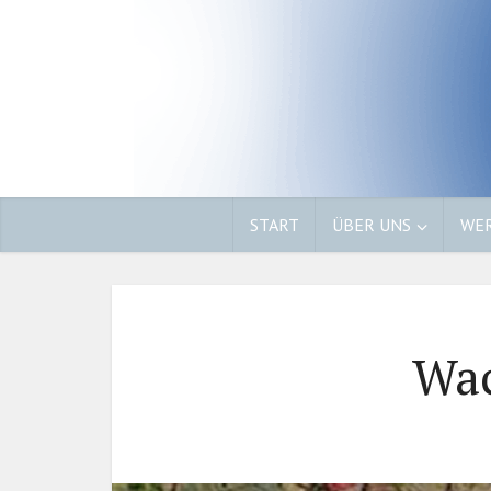
START
ÜBER UNS
WER
Wac