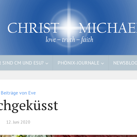
 SIND CM UND ESU?
PHÖNIX-JOURNALE
NEWSBLO
Beiträge von Eve
hgeküsst
12. Juni 2020