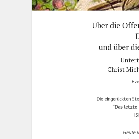
Über die Off
und über di
Untert
Christ Mich
Eve
Die eingerückten St
“Das letzte 
IS
Heute k