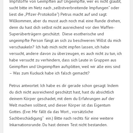
Impfstoffe von Geimpften auf Ungeimpfte, wer es nicht glaubt,
sucht bitte im Netz nach „selbstverbreitende Impfungen“ oder
liest die „Pfizer-Protokolle“) Petrus macht auf und sagt:
Willkommen, aber du musst auch noch mal eine Runde drehen,
denn du hast dich selbst nicht ausreichend vor den Waffen-
Superüberträgern geschützt. Diese esotherische und
ungeimpfte Person fängt an sich zu beschweren: Willst du mich
verschaukeln? Ich hab mich nicht impfen lassen, ich habe
versucht, andere davon zu überzeugen, es auch nicht zu tun, ich
habe versucht zu verhindern, dass sich Leute in Gruppen aus
Geimpften und Ungeimpften aufsplitten, weil wir alle eins sind
– Was zum Kuckuck habe ich falsch gemacht?
Petrus antwortet: Ich habe es dir gerade schon gesagt: Indem
du dich nicht ausreichend geschützt hast, hast du absichtlich
deinem Körper geschadet, mit dem du Erfahrungen auf der
Welt machen solltest, und dieser Körper ist das Eigentum
Gottes. (Eve: Mir fällt da das Wort „ vorsätzliche
Sachbeschädigung“ ein.) Bitte nach rechts für eine weitere
Inkarnationsrunde. Du hast deinen Test nicht bestanden.