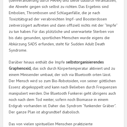
(Genveränderung durch MRNA) und diese dadurch veranlassen,
die Abwehr gegen sich selbst zu richten. Das Ergebnis sind
Embolien, Thrombosen und Schlaganfälle, die je nach
Toxizitätsgrad der verabreichten Impf- und Boosterdosen
zeitverzögert auftreten und dann offiziell nichts mit der “Impfe”
zu tun haben. Für das plötzliche und unerwartete Sterben von
bis dato gesunden, sportlichen Menschen wurde eigens die
Abkürzung SADS erfunden, steht für Sudden Adult Death
Syndrome.
Darüber hinaus enthält die Impfe
selbstorganisierendes
Graphenoxid,
das sich durch Körpertemperatur aktiviert und zu
einem Minisender umbaut, der sich via Bluetooth orten lässt.
Der Mensch wird so zum Bio-Robotoiden, von seiner göttlichen
Essenz abgekoppelt und kann nach Belieben durch Frequenzen
manipuliert werden. Die Bluetooth Funkerei geht übrigens auch
noch nach dem Tod weiter, sofern noch Biomasse in einem
Erdgrab vorhanden ist. Daher das Syndrom “funkender Gräber”.
Der ganze Plan ist abgrundtief diabolisch.
Das von vielen spirituellen Menschen praktizierte