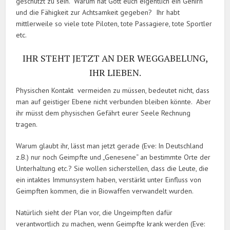
geschützt zu sein. Warum hat Gott euch eigentlich ein Gehirn
und die Fähigkeit zur Achtsamkeit gegeben? Ihr habt
mittlerweile so viele tote Piloten, tote Passagiere, tote Sportler
etc.
IHR STEHT JETZT AN DER WEGGABELUNG,
IHR LIEBEN.
Physischen Kontakt vermeiden zu müssen, bedeutet nicht, dass
man auf geistiger Ebene nicht verbunden bleiben könnte. Aber
ihr müsst dem physischen Gefährt eurer Seele Rechnung
tragen.
Warum glaubt ihr, lässt man jetzt gerade (Eve: In Deutschland
z.B.) nur noch Geimpfte und „Genesene“ an bestimmte Orte der
Unterhaltung etc.? Sie wollen sicherstellen, dass die Leute, die
ein intaktes Immunsystem haben, verstärkt unter Einfluss von
Geimpften kommen, die in Biowaffen verwandelt wurden.
Natürlich sieht der Plan vor, die Ungeimpften dafür
verantwortlich zu machen, wenn Geimpfte krank werden (Eve: