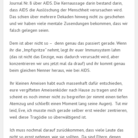
Journal Nr. 8 über AIDS. Die Kernaussage darin bestand darin,
dass AIDS die Auslöschung der Menschheit verursachen wird.
Das schien über mehrere Dekaden hinweg nicht zu geschehen
und wir haben viele mentale Zusendungen bekommen, dass wir
falsch gelegen seien.
Dem ist aber nicht so – denn genau das passiert gerade. Wenn
ihr die „Impfspritze“ nehmt, legt ihr euer Immunsystem lahm
(das ist nicht das Einzige, was dadurch verursacht wird, aber
konzentrieren wir uns jetzt mal da drauf) und ihr kommt genau
beim gleichen Nenner heraus, wie bei AIDS.
Ihr kleinen Ameisen habt euch massenhaft dafür entschieden,
eure vergifteten Ameisenköder nach Hause zu tragen und ihr
scheint es noch immer nicht zu begreifen (er nimmt einen tiefen
Atemzug und schließt einen Moment lang seine Augen). Tut mir
leid, Eve, ich musste mich gerade selber erst wieder zentrieren,
weil diese Tragödie so überwältigend ist.
Ich muss nochmal darauf zurückkommen, dass viele Leute das
nicht so ernst nehmen, wie sie sollten. Da sind Eltern, denen