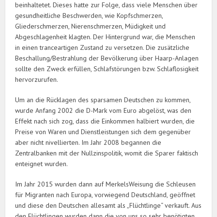
beinhaltetet. Dieses hatte zur Folge, dass viele Menschen über
gesundheitliche Beschwerden, wie Kopfschmerzen,
Gliederschmerzen, Nierenschmerzen, Müdigkeit und
Abgeschlagenheit klagten. Der Hintergrund war, die Menschen
in einen tranceartigen Zustand zu versetzen. Die zusätzliche
Beschallung/Bestrahlung der Bevölkerung über Haarp-Anlagen
sollte den Zweck erfüllen, Schlafstörungen bzw. Schlaflosigkeit
hervorzurufen.
Um an die Rücklagen des sparsamen Deutschen zu kommen,
wurde Anfang 2002 die D-Mark vom Euro abgelöst, was den
Effekt nach sich zog, dass die Einkommen halbiert wurden, die
Preise von Waren und Dienstleistungen sich dem gegenüber
aber nicht nivellierten. Im Jahr 2008 begannen die
Zentralbanken mit der Nullzinspolitik, womit die Sparer faktisch
enteignet wurden.
Im Jahr 2015 wurden dann auf MerkelsWeisung die Schleusen
für Migranten nach Europa, vorwiegend Deutschland, geöffnet
und diese den Deutschen allesamt als „Flüchtlinge“ verkauft. Aus
den Flüchtlingen wurden dann die von uns so sehr benötigten