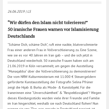
26.06.20
19 | LS
“Wir dürfen den Islam nicht tolerieren!”
50 iranische Frauen warnen vor Islamisierung
Deutschlands
“Schäme Dich, schäme Dich”, ruft eine nackte, blutverschmierte
Frau einer anderen Frau in Vollverschleierung zu. Eine Szene,
wie sie es vor 40 Jahren im Iran gab – und die sich jetzt in
Deutschland wiederholt. 50 iranische Frauen haben sich am
21.06.2019 in Köln versammelt, um gegen die Ausstellung
“Munaqabba” über die Vollverschleierung zu demonstrieren!
Die vom NRW-Kulturministerium mit 11.000 € Steuergeldern
geförderte Kunstausstellung der Fotografin Selina Pfrüner
zeigt die Hijab & Burka als Mode- & Kunstobjekt. Für die
Iranerinnen eine “Unverschämtheit” & “Respektlosigkeit”! Wegen
dieses Kleidungsstücks wurden viele ihrer Freunde und Familie
im Iran hingerichtet, weshalb sie nach Deutschland flohen! Nun
warnen sie uns: “Das, was gerade in Deutschland passiert, ist