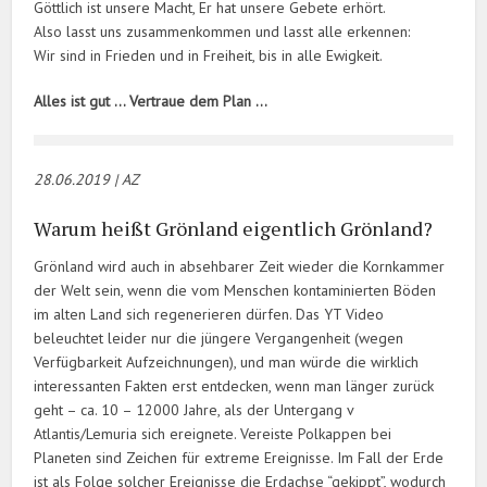
Göttlich ist unsere Macht, Er hat unsere Gebete erhört.
Also lasst uns zusammenkommen und lasst alle erkennen:
Wir sind in Frieden und in Freiheit, bis in alle Ewigkeit.
Alles ist gut … Vertraue dem Plan …
28.06.20
19 | AZ
Warum heißt Grönland eigentlich Grönland?
Grönland wird auch in absehbarer Zeit wieder die Kornkammer
der Welt sein, wenn die vom Menschen kontaminierten Böden
im alten Land sich regenerieren dürfen. Das YT Video
beleuchtet leider nur die jüngere Vergangenheit (wegen
Verfügbarkeit Aufzeichnungen), und man würde die wirklich
interessanten Fakten erst entdecken, wenn man länger zurück
geht – ca. 10 – 12000 Jahre, als der Untergang v
Atlantis/Lemuria sich ereignete. Vereiste Polkappen bei
Planeten sind Zeichen für extreme Ereignisse. Im Fall der Erde
ist als Folge solcher Ereignisse die Erdachse “gekippt”, wodurch