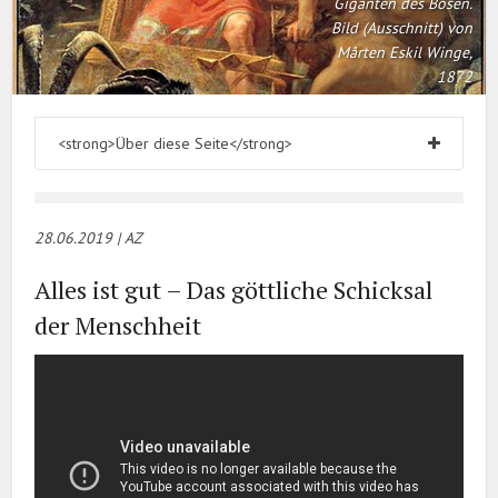
Giganten des Bösen.
Bild (Ausschnitt) von
Mårten Eskil Winge,
1872
<strong>Über diese Seite</strong>
28.06.20
19 | AZ
Alles ist gut – Das göttliche Schicksal
der Menschheit