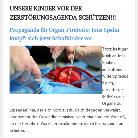
UNSERE KINDER VOR DER
ZERSTÖRUNGSAGENDA SCHÜTZEN!!!
Propaganda für Organ-Piraterie: Jens Spahn
knöpft sich jetzt Schulkinder vor
Trotz heftiger
Kritik an Jens
Spahns
umstrittener
Widerspruchsl
ösung,
derzufolge
JEDER seine
Organe zu
„spenden“ hat, der sich nicht ausdrücklich dagegen verwahrt,
unternimmt der Gesundheitsminister jetzt einen neuen Vorstoß,
an die begehrte Ware heranzukommen: durch Propaganda an
Schulen.