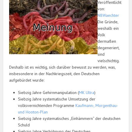
Veröffentlicht
von:
N8Waechter
Die Gründe,
weshalb ein
Volk
dermaßen
degeneriert,
sind
vielschichtig.
Deshalb ist es wichtig, sich darüber bewusst zu werden, was,
insbesondere in der Nachkriegszeit, den Deutschen
aufgebürdet wurde:
Siebzig Jahre Gehirnmanipulation (
MK Ultra
)
Siebzig Jahre systematische Umsetzung der
volksvernichtenden Programme
Kaufmann-, Morgenthau-
und Hooton-Plan
Siebzig Jahre systematisches „Einhämmern“ der deutschen
Schuld
Siebzig Jahre Verhöhnung der Deutschen