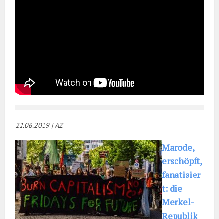
22.06.2019 | AZ
Marode,
erschöpft,
fanatisier
t: die
Merkel-
Republik